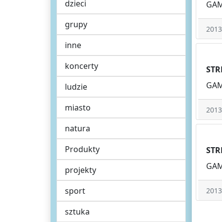
dzieci
GAMI
grupy
2013
inne
koncerty
STR
GAMI
ludzie
miasto
2013
natura
Produkty
STR
GAMI
projekty
sport
2013
sztuka