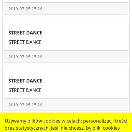
2019-07-25 15:26
STREET DANCE
STREET DANCE
2019-07-25 15:26
STREET DANCE
STREET DANCE
2019-07-25 15:26
1
2
3
4
5
następne
Używamy plików cookies w celach: personalizacji treści
oraz statystycznych. Jeśli nie chcesz, by pliki cookies