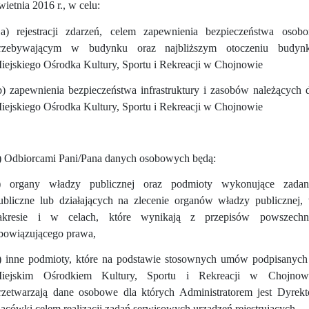
wietnia 2016 r., w celu:
a) rejestracji zdarzeń, celem zapewnienia bezpieczeństwa osob
rzebywającym w budynku oraz najbliższym otoczeniu budyn
iejskiego Ośrodka Kultury, Sportu i Rekreacji w Chojnowie
b) zapewnienia bezpieczeństwa infrastruktury i zasobów należących 
iejskiego Ośrodka Kultury, Sportu i Rekreacji w Chojnowie
) Odbiorcami Pani/Pana danych osobowych będą:
) organy władzy publicznej oraz podmioty wykonujące zadan
ubliczne lub działających na zlecenie organów władzy publicznej,
akresie i w celach, które wynikają z przepisów powszechn
bowiązującego prawa,
) inne podmioty, które na podstawie stosownych umów podpisanych
iejskim Ośrodkiem Kultury, Sportu i Rekreacji w Chojnow
rzetwarzają dane osobowe dla których Administratorem jest Dyrekt
lacówki celem realizacji zadań serwisowych urządzeń rejestrujących.