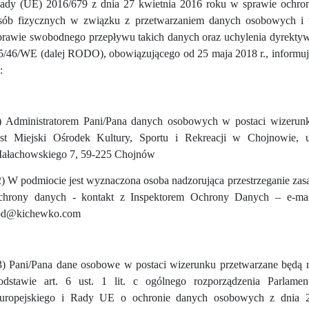
ady (UE) 2016/679 z dnia 27 kwietnia 2016 roku w sprawie ochro
sób fizycznych w związku z przetwarzaniem danych osobowych i
prawie swobodnego przepływu takich danych oraz uchylenia dyrekty
5/46/WE (dalej RODO), obowiązującego od 25 maja 2018 r., informuj
:
) Administratorem Pani/Pana danych osobowych w postaci wizerun
est Miejski Ośrodek Kultury, Sportu i Rekreacji w Chojnowie, u
ałachowskiego 7, 59-225 Chojnów
2) W podmiocie jest wyznaczona osoba nadzorująca przestrzeganie zas
chrony danych - kontakt z Inspektorem Ochrony Danych – e-mai
od@kichewko.com
3) Pani/Pana dane osobowe w postaci wizerunku przetwarzane będą 
odstawie art. 6 ust. 1 lit. c ogólnego rozporządzenia Parlamen
uropejskiego i Rady UE o ochronie danych osobowych z dnia 