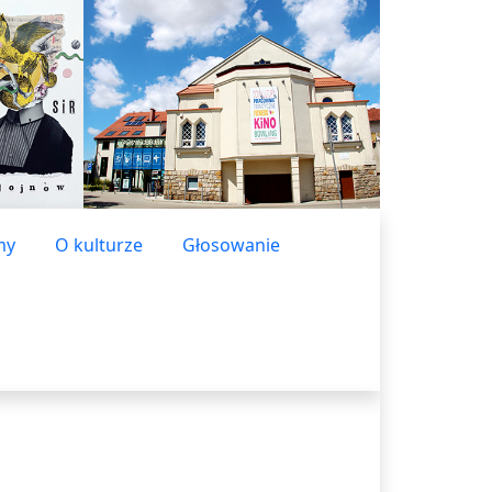
my
O kulturze
Głosowanie