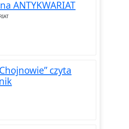
alna ANTYKWARIAT
RIAT
Chojnowie” czyta
nik