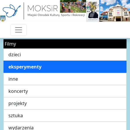
Filmy
dzieci
eksperymenty
inne
koncerty
projekty
sztuka
wydarzenia