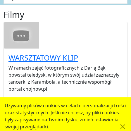
Filmy
WARSZTATOWY KLIP
W ramach zajęć fotograficznych z Darią Bąk
powstał teledysk, w którym swój udział zaznaczyły
tancerki z Karambola, a technicznie wspomógł
portal chojnow.pl
2013-07-21 11:50
Używamy plików cookies w celach: personalizacji treści
oraz statystycznych. Jeśli nie chcesz, by pliki cookies
serwis jest częścią portalu miejskiego
www.chojnow.eu
były zapisywane na Twoim dysku, zmień ustawienia
przygotowanego przez
MEDIART
(w
CMS
) © przy
swojej przeglądarki.