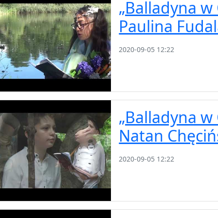
„Balladyna w 
Paulina Fuda
2020-09-05 12:22
„Balladyna w 
Natan Chęciń
2020-09-05 12:22