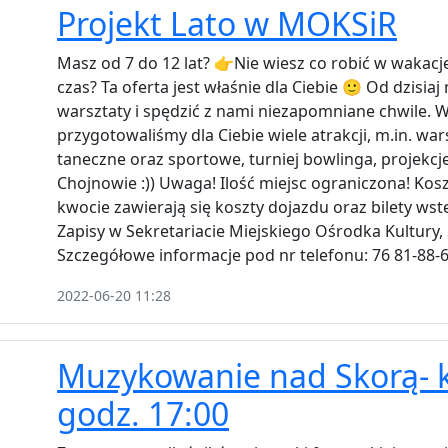
Projekt Lato w MOKSiR
Masz od 7 do 12 lat? 👉Nie wiesz co robić w wakac
czas? Ta oferta jest właśnie dla Ciebie 🙂 Od dzisia
warsztaty i spędzić z nami niezapomniane chwile. 
przygotowaliśmy dla Ciebie wiele atrakcji, m.in. wars
taneczne oraz sportowe, turniej bowlinga, projekcje 
Chojnowie :)) Uwaga! Ilość miejsc ograniczona! Koszt
kwocie zawierają się koszty dojazdu oraz bilety ws
Zapisy w Sekretariacie Miejskiego Ośrodka Kultury, 
Szczegółowe informacje pod nr telefonu: 76 81-88-
2022-06-20 11:28
Muzykowanie nad Skorą- k
godz. 17:00