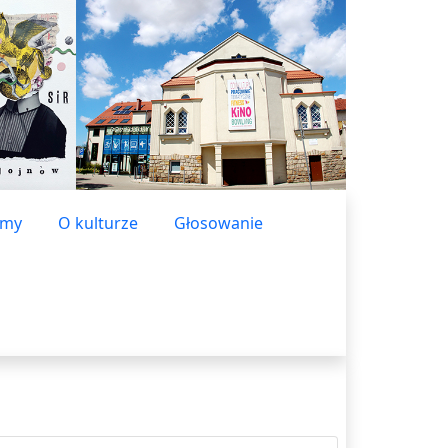
lmy
O kulturze
Głosowanie