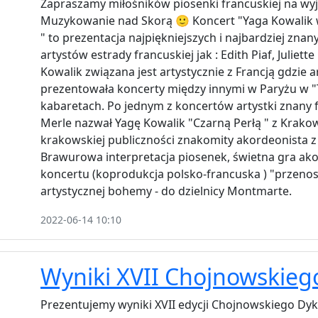
Zapraszamy miłośników piosenki francuskiej na wy
Muzykowanie nad Skorą 🙂 Koncert "Yaga Kowalik
" to prezentacja najpiękniejszych i najbardziej zna
artystów estrady francuskiej jak : Edith Piaf, Juliet
Kowalik związana jest artystycznie z Francją gdzie a
prezentowała koncerty między innymi w Paryżu w "T
kabaretach. Po jednym z koncertów artystki znany 
Merle nazwał Yagę Kowalik "Czarną Perłą " z Krakow
krakowskiej publiczności znakomity akordeonista z
Brawurowa interpretacja piosenek, świetna gra a
koncertu (koprodukcja polsko-francuska ) "przenosz
artystycznej bohemy - do dzielnicy Montmarte.
2022-06-14 10:10
Wyniki XVII Chojnowskie
Prezentujemy wyniki XVII edycji Chojnowskiego Dyk