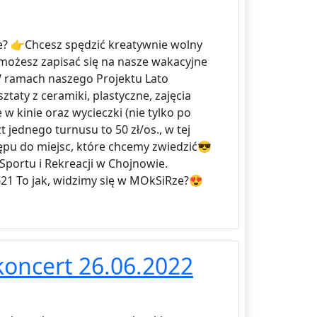
je? 👉Chcesz spędzić kreatywnie wolny
j możesz zapisać się na nasze wakacyjne
W ramach naszego Projektu Lato
ztaty z ceramiki, plastyczne, zajęcia
w kinie oraz wycieczki (nie tylko po
 jednego turnusu to 50 zł/os., w tej
tępu do miejsc, które chcemy zwiedzić😎
Sportu i Rekreacji w Chojnowie.
621 To jak, widzimy się w MOkSiRze?😍
oncert 26.06.2022