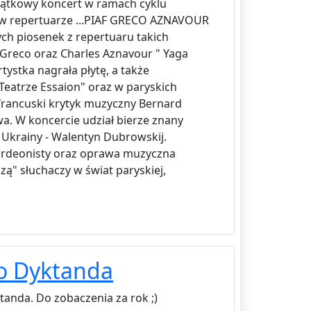
jątkowy koncert w ramach cyklu
 w repertuarze ...PIAF GRECO AZNAVOUR
nych piosenek z repertuaru takich
te Greco oraz Charles Aznavour " Yaga
rtystka nagrała płytę, a także
eatrze Essaion" oraz w paryskich
francuski krytyk muzyczny Bernard
a. W koncercie udział bierze znany
 Ukrainy - Walentyn Dubrowskij.
kordeonisty oraz oprawa muzyczna
ą" słuchaczy w świat paryskiej,
go Dyktanda
tanda. Do zobaczenia za rok ;)