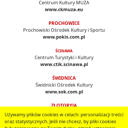
Centrum Kultury MUZA
www.ckmuza.eu
PROCHOWICE
Prochowicki Ośrodek Kultury i Sportu
www.pokis.com.pl
ŚCINAWA
Centrum Turystyki i Kultury
www.ctik.scinawa.pl
ŚWIDNICA
Świdnicki Ośrodek Kultury
www.sok.com.pl
ZŁOTORYJA
Złotoryjski Ośrodek Kultury i Rekreacji
Używamy plików cookies w celach: personalizacji treści
www.zokir.pl
oraz statystycznych. Jeśli nie chcesz, by pliki cookies
serwis jest częścią portalu miejskiego
www.chojnow.eu