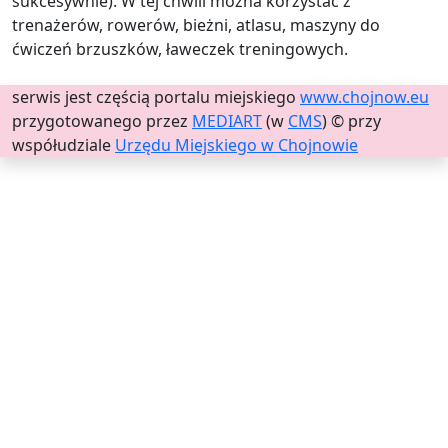
sukcesywnie). W tej chwili można korzystać z
trenażerów, rowerów, bieżni, atlasu, maszyny do
ćwiczeń brzuszków, ławeczek treningowych.
serwis jest częścią portalu miejskiego
www.chojnow.eu
przygotowanego przez
MEDIART
(w
CMS
) © przy
współudziale
Urzędu Miejskiego w Chojnowie