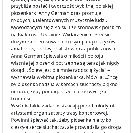
przybliża postać i twórczość wybitnej polskiej
piosenkarki Anny German oraz promuje
młodych, utalentowanych muzycznie ludzi,
wywodzących się z Polski i ze środowisk polskich
na Białorusi i Ukrainie. Wydarzenie cieszy się
dużym zainteresowaniem i sympatią muzyków
amatorów, profesjonalistów oraz publiczności.
Anna German śpiewała o miłości i pokoju i
właśnie jej piosenki potrzebne są teraz jak nigdy
dotąd. „Śpiew jest dla mnie radością życia” –
wyznawała wybitna piosenkarka. Mówiła: „Chcę,
by piosenka rodziła w sercach słuchaczy piękne
uczucia, żeby pomagała żyć i przezwyciężać
trudności.”
Właśnie takie zadanie stawiają przed młodymi
artystami organizatorzy trasy koncertowej.
Powinni śpiewać tak, żeby piosenka nie tylko
cieszyła serce słuchacza, ale prowadziła go drogą