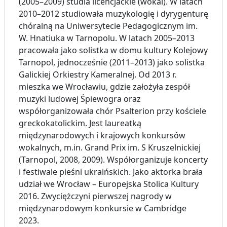
(2005–2009) studia licencjackie (wokal). W latach
2010–2012 studiowała muzykologię i dyrygenturę
chóralną na Uniwersytecie Pedagogicznym im.
W. Hnatiuka w Tarnopolu. W latach 2005–2013
pracowała jako solistka w domu kultury Kolejowy
Tarnopol, jednocześnie (2011–2013) jako solistka
Galickiej Orkiestry Kameralnej. Od 2013 r.
mieszka we Wrocławiu, gdzie założyła zespół
muzyki ludowej Śpiewogra oraz
współorganizowała chór Psalterion przy kościele
greckokatolickim. Jest laureatką
międzynarodowych i krajowych konkursów
wokalnych, m.in. Grand Prix im. S Kruszelnickiej
(Tarnopol, 2008, 2009). Współorganizuje koncerty
i festiwale pieśni ukraińskich. Jako aktorka brała
udział we Wrocław – Europejska Stolica Kultury
2016. Zwyciężczyni pierwszej nagrody w
międzynarodowym konkursie w Cambridge
2023.