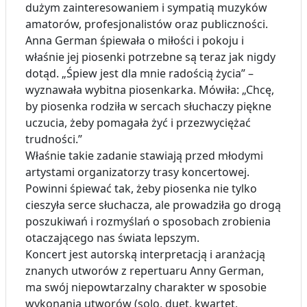
dużym zainteresowaniem i sympatią muzyków
amatorów, profesjonalistów oraz publiczności.
Anna German śpiewała o miłości i pokoju i
właśnie jej piosenki potrzebne są teraz jak nigdy
dotąd. „Śpiew jest dla mnie radością życia” –
wyznawała wybitna piosenkarka. Mówiła: „Chcę,
by piosenka rodziła w sercach słuchaczy piękne
uczucia, żeby pomagała żyć i przezwyciężać
trudności.”
Właśnie takie zadanie stawiają przed młodymi
artystami organizatorzy trasy koncertowej.
Powinni śpiewać tak, żeby piosenka nie tylko
cieszyła serce słuchacza, ale prowadziła go drogą
poszukiwań i rozmyślań o sposobach zrobienia
otaczającego nas świata lepszym.
Koncert jest autorską interpretacją i aranżacją
znanych utworów z repertuaru Anny German,
ma swój niepowtarzalny charakter w sposobie
wykonania utworów (solo, duet, kwartet,