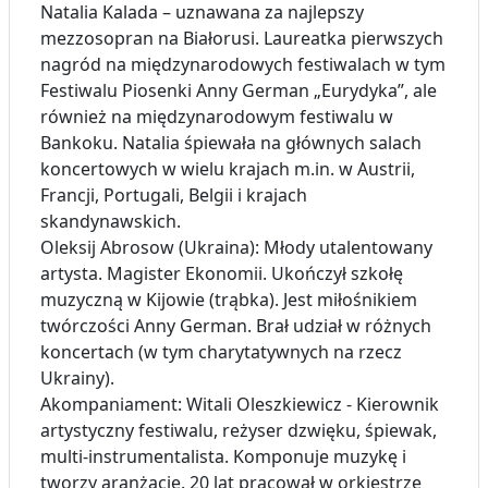
Natalia Kalada – uznawana za najlepszy
mezzosopran na Białorusi. Laureatka pierwszych
nagród na międzynarodowych festiwalach w tym
Festiwalu Piosenki Anny German „Eurydyka”, ale
również na międzynarodowym festiwalu w
Bankoku. Natalia śpiewała na głównych salach
koncertowych w wielu krajach m.in. w Austrii,
Francji, Portugali, Belgii i krajach
skandynawskich.
Oleksij Abrosow (Ukraina): Młody utalentowany
artysta. Magister Ekonomii. Ukończył szkołę
muzyczną w Kijowie (trąbka). Jest miłośnikiem
twórczości Anny German. Brał udział w różnych
koncertach (w tym charytatywnych na rzecz
Ukrainy).
Akompaniament: Witali Oleszkiewicz - Kierownik
artystyczny festiwalu, reżyser dzwięku, śpiewak,
multi-instrumentalista. Komponuje muzykę i
tworzy aranżacje. 20 lat pracował w orkiestrze