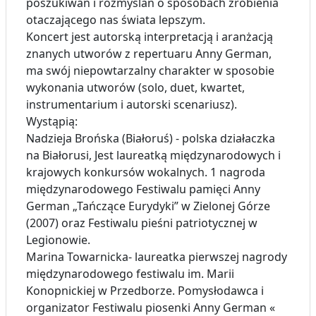
poszukiwań i rozmyślań o sposobach zrobienia
otaczającego nas świata lepszym.
Koncert jest autorską interpretacją i aranżacją
znanych utworów z repertuaru Anny German,
ma swój niepowtarzalny charakter w sposobie
wykonania utworów (solo, duet, kwartet,
instrumentarium i autorski scenariusz).
Wystąpią:
Nadzieja Brońska (Białoruś) - polska działaczka
na Białorusi, Jest laureatką międzynarodowych i
krajowych konkursów wokalnych. 1 nagroda
międzynarodowego Festiwalu pamięci Anny
German „Tańczące Eurydyki” w Zielonej Górze
(2007) oraz Festiwalu pieśni patriotycznej w
Legionowie.
Marina Towarnicka- laureatka pierwszej nagrody
międzynarodowego festiwalu im. Marii
Konopnickiej w Przedborze. Pomysłodawca i
organizator Festiwalu piosenki Anny German «