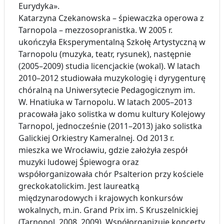
Eurydyka».
Katarzyna Czekanowska – śpiewaczka operowa z
Tarnopola – mezzosopranistka. W 2005 r.
ukończyła Eksperymentalną Szkołę Artystyczną w
Tarnopolu (muzyka, teatr, rysunek), następnie
(2005–2009) studia licencjackie (wokal). W latach
2010–2012 studiowała muzykologię i dyrygenturę
chóralną na Uniwersytecie Pedagogicznym im.
W. Hnatiuka w Tarnopolu. W latach 2005–2013
pracowała jako solistka w domu kultury Kolejowy
Tarnopol, jednocześnie (2011–2013) jako solistka
Galickiej Orkiestry Kameralnej. Od 2013 r.
mieszka we Wrocławiu, gdzie założyła zespół
muzyki ludowej Śpiewogra oraz
współorganizowała chór Psalterion przy kościele
greckokatolickim. Jest laureatką
międzynarodowych i krajowych konkursów
wokalnych, m.in. Grand Prix im. S Kruszelnickiej
(Tarnopol, 2008, 2009). Współorganizuje koncerty