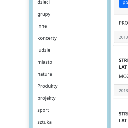
dzieci
po
grupy
PRO
inne
2013
koncerty
ludzie
STR
miasto
LAT
natura
MOZ
Produkty
2013
projekty
sport
STR
LAT
sztuka