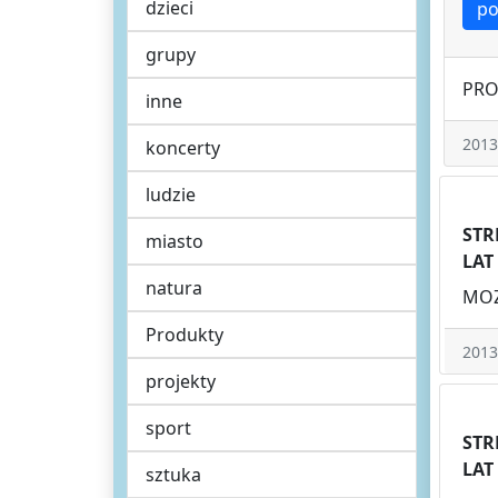
dzieci
po
grupy
PRO
inne
2013
koncerty
ludzie
STR
miasto
LAT
natura
MOZ
Produkty
2013
projekty
sport
STR
LAT
sztuka