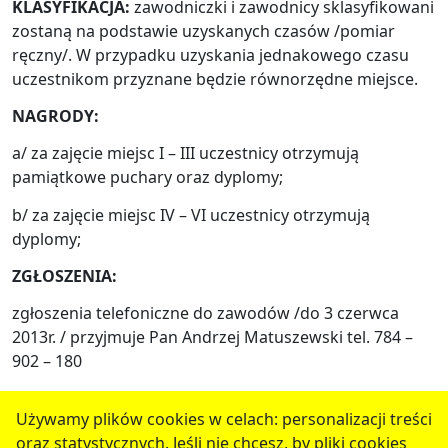
KLASYFIKACJA:
zawodniczki i zawodnicy sklasyfikowani
zostaną na podstawie uzyskanych czasów /pomiar
ręczny/. W przypadku uzyskania jednakowego czasu
uczestnikom przyznane będzie równorzędne miejsce.
NAGRODY:
a/ za zajęcie miejsc I – III uczestnicy otrzymują
pamiątkowe puchary oraz dyplomy;
b/ za zajęcie miejsc IV – VI uczestnicy otrzymują
dyplomy;
ZGŁOSZENIA:
zgłoszenia telefoniczne do zawodów /do 3 czerwca
2013r. / przyjmuje Pan Andrzej Matuszewski tel. 784 –
902 – 180
Używamy plików cookies w celach: personalizacji treści
oraz statystycznych. Jeśli nie chcesz, by pliki cookies