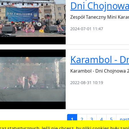
Dni Chojnowa
Zespół Taneczny Mini Kar
2024-07-01 11:47
Karambol - D
Karambol - Dni Chojnowa 
2022-08-31 10:19
1
2
3
4
5
nas
az statystycznych. Jeśli nie chcesz, by pliki cookies były 