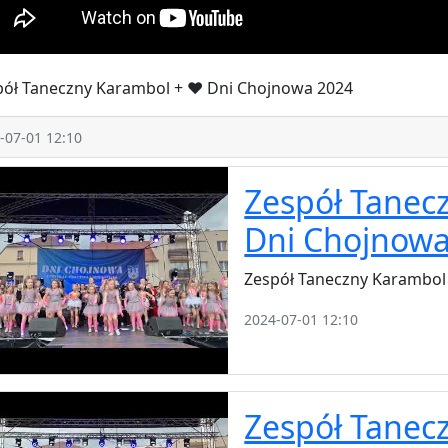
pół Taneczny Karambol + ❤️ Dni Chojnowa 2024
-07-01 12:10
Zespół Tanec
Dni Chojnowa
Zespół Taneczny Karambol
2024-07-01 12:10
Zespół Tanec