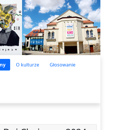
lmy
O kulturze
Głosowanie