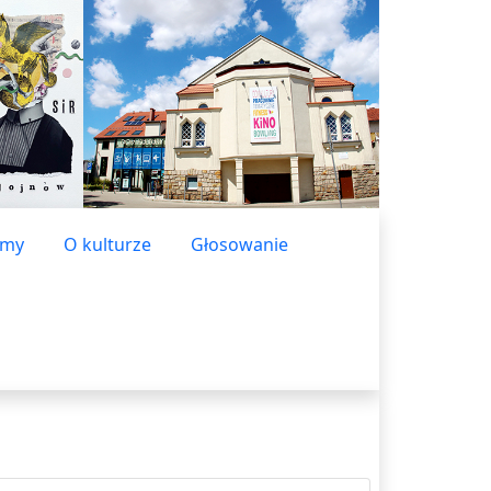
lmy
O kulturze
Głosowanie