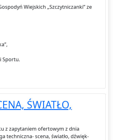
spodyń Wiejskich „Szczytniczanki” ze
a”,
 Sportu.
ENA, ŚWIATŁO,
zku z zapytaniem ofertowym z dnia
ga techniczna- scena, światło, dźwięk-