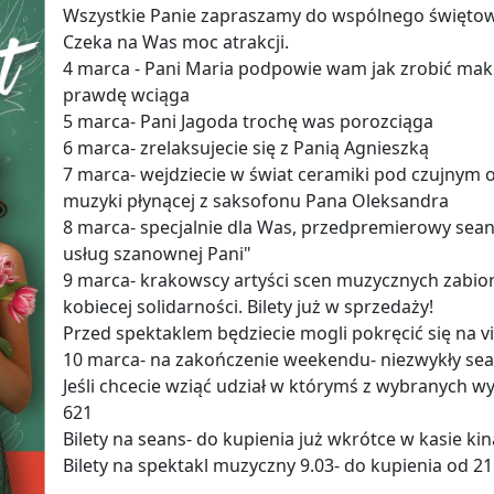
Wszystkie Panie zapraszamy do wspólnego święto
Czeka na Was moc atrakcji.
4 marca - Pani Maria podpowie wam jak zrobić mak
prawdę wciąga
5 marca- Pani Jagoda trochę was porozciąga
6 marca- zrelaksujecie się z Panią Agnieszką
7 marca- wejdziecie w świat ceramiki pod czujnym 
muzyki płynącej z saksofonu Pana Oleksandra
8 marca- specjalnie dla Was, przedpremierowy sea
usług szanownej Pani"
9 marca- krakowscy artyści scen muzycznych zabior
kobiecej solidarności. Bilety już w sprzedaży!
Przed spektaklem będziecie mogli pokręcić się na 
10 marca- na zakończenie weekendu- niezwykły se
Jeśli chcecie wziąć udział w którymś z wybranych w
621
Bilety na seans- do kupienia już wkrótce w kasie kin
Bilety na spektakl muzyczny 9.03- do kupienia od 2