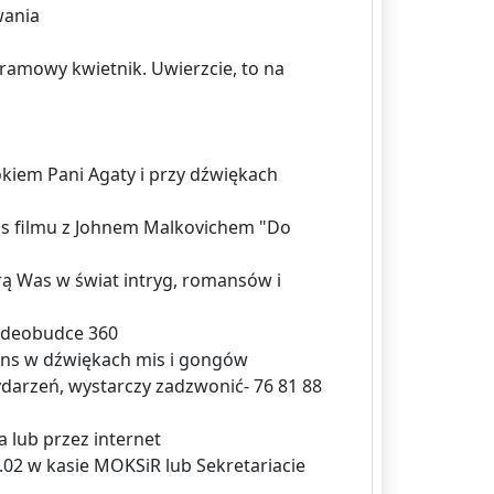
wania
ramowy kwietnik. Uwierzcie, to na
okiem Pani Agaty i przy dźwiękach
ns filmu z Johnem Malkovichem "Do
ą Was w świat intryg, romansów i
videobudce 360
ans w dźwiękach mis i gongów
ydarzeń, wystarczy zadzwonić- 76 81 88
a lub przez internet
1.02 w kasie MOKSiR lub Sekretariacie