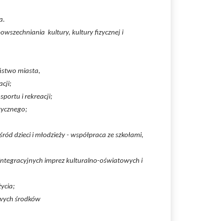
a.
wszechniania kultury, kultury fizycznej i
ństwo miasta,
cji;
portu i rekreacji;
tycznego;
ód dzieci i młodzieży - współpraca ze szkołami,
integracyjnych imprez kulturalno-oświatowych i
ycia;
owych środków