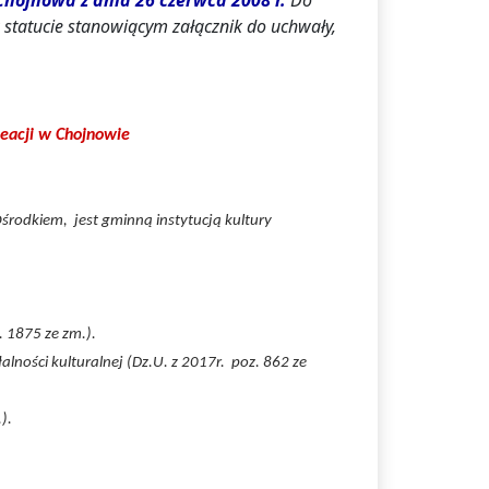
hojnowa z dnia 26 czerwca 2008 r.
Do
statucie stanowiącym załącznik do uchwały,
reacji w Chojnowie
środkiem, jest gminną instytucją kultury
 1875 ze zm.).
lności kulturalnej (Dz.U. z 2017r. poz. 862 ze
).