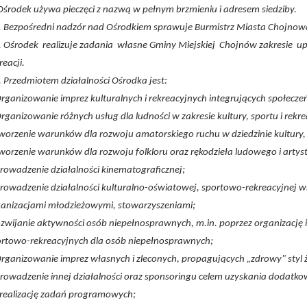
Ośrodek używa pieczęci z nazwą w pełnym brzmieniu i adresem siedziby.
. Bezpośredni nadzór nad Ośrodkiem sprawuje Burmistrz Miasta Chojnow
. Ośrodek realizuje zadania własne Gminy Miejskiej Chojnów zakresie upo
reacji.
. Przedmiotem działalności Ośrodka jest:
rganizowanie imprez kulturalnych i rekreacyjnych integrujących społecze
rganizowanie różnych usług dla ludności w zakresie kultury, sportu i rekrea
worzenie warunków dla rozwoju amatorskiego ruchu w dziedzinie kultury, s
worzenie warunków dla rozwoju folkloru oraz rękodzieła ludowego i artys
rowadzenie działalności kinematograficznej;
rowadzenie działalności kulturalno-oświatowej, sportowo-rekreacyjnej wśr
anizacjami młodzieżowymi, stowarzyszeniami;
ozwijanie aktywności osób niepełnosprawnych, m.in. poprzez organizację 
rtowo-rekreacyjnych dla osób niepełnosprawnych;
rganizowanie imprez własnych i zleconych, propagujących „zdrowy" styl ż
rowadzenie innej działalności oraz sponsoringu celem uzyskania dodatk
realizację zadań programowych;