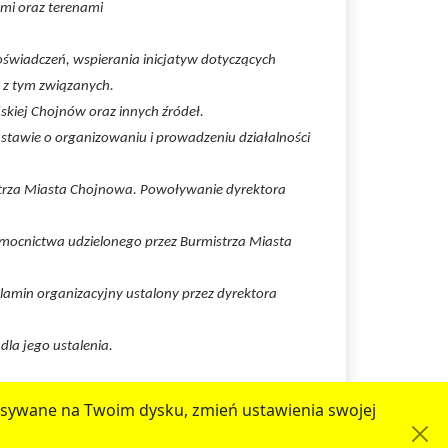
wymi oraz terenami
świadczeń, wspierania inicjatyw dotyczących
 z tym związanych.
skiej Chojnów oraz innych źródeł.
ustawie
o organizowaniu i prowadzeniu działalności
trza Miasta Chojnowa. Powoływanie dyrektora
omocnictwa udzielonego przez Burmistrza Miasta
lamin organizacyjny ustalony przez dyrektora
dla jego ustalenia.
zapisywane na Twoim dysku, zmień ustawienia swojej
zy współudziale
Urzędu Miejskiego w