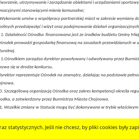
Tworzenie, utrzymywanie i zarządzanie obiektami i urządzeniami sporto
reacyjnymi stanowiącymi mienie komunalne;
Wykonanie umów o współpracy partnerskiej miast w zakresie wymiany do
ólnych przedsięwzięć i wizyt oraz podejmowanie działań organizacyjnych
.1. Działalność Ośrodka finansowana jest ze środków budżetu Gminy Miej
Ośrodek prowadzi gospodarkę finansową na zasadach przewidzianych w 
turalnej.
9.1.Ośrodkiem zarządza dyrektor powoływany i odwoływany przez Burmis
ywa się w drodze konkursu.
Dyrektor reprezentuje Ośrodek na zewnątrz, działając na podstawie pełn
ojnowa.
0. Szczegółową organizację Ośrodka oraz zakres kompetencji określa regu
odka, a zatwierdzony przez Burmistrza Miasta Chojnowa.
1. Wszelkie zmiany w Statucie mogą być dokonywane w trybie właściwym 
az statystycznych. Jeśli nie chcesz, by pliki cookies były 
chojnow.eu
przygotowanego przez
MEDIART
(w
CMS
) © pr