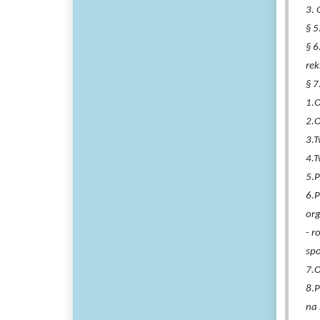
3. 
§ 5
§ 6
rek
§ 7
1.O
2.O
3.T
4.T
5.P
6.P
org
- r
spo
7.O
8.P
na 