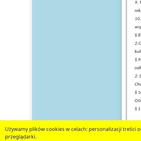
9. 
rek
10.
wsp
§ 8
2.
kul
§ 
odb
2. 
Ch
§ 1
Ośr
§ 1
Używamy plików cookies w celach: personalizacji treści or
serwis jest częścią portalu miejskiego
www.
przeglądarki.