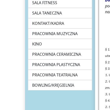
Do
SALA FITNESS
po
na
SALA TANECZNA
KONTAKT/KADRA
PRACOWNIA MUZYCZNA
KINO
§ 1
PRACOWNIA CERAMICZNA
ut
§ 2
PRACOWNIA PLASTYCZNA
§ 3
PRACOWNIA TEATRALNA
1. 
2. 
BOWLING/KRĘGIELNIA
zm.
3. 
§ 4
2. 