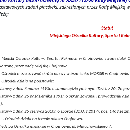
mu Kultury (MDK) uchwałą nr XXIV/115/08 Rady Miejskiej C
dstawowych zadań placówki, zakreślonych przez Radę Miejską w 
leżą:
Statut
Miejskiego Ośrodka Kultury, Sportu i Rek
. Miejski Ośrodek Kultury, Sportu i Rekreacji w Chojnowie, zwany dalej O
worzoną przez Radę Miejską Chojnowa.
. Ośrodek może używać skrótu nazwy w brzmieniu: MOKSiR w Chojnowie.
. Ośrodek działa na podstawie:
Ustawy z dnia 8 marca 1990r. o samorządzie gminnym (Dz.U. z 2017r. poz.
Ustawy z dnia 25 października 1991r. o organizowaniu i prowadzeniu działa
).
Ustawy z dnia 25 czerwca 2010r. o sporcie (Dz.U. z 2017r. poz. 1463 ze zm.
.1. Ośrodek działa na terenie miasta Chojnowa.
Siedziba Ośrodka mieści się w Chojnowie, ul. Małachowskiego 7.