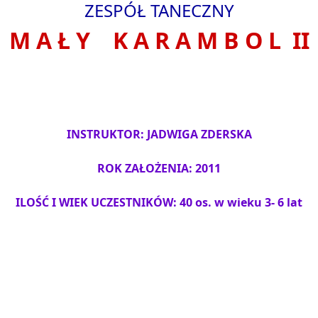
ZESPÓŁ TANECZNY
M A Ł Y K A R A M B O L II
INSTRUKTOR: JADWIGA ZDERSKA
ROK ZAŁOŻENIA: 2011
ILOŚĆ I WIEK UCZESTNIKÓW: 40
o
s. w wieku 3- 6 lat