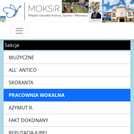
Sekcje
MUZYCZNE
ALL` ANTICO
SKORANTA
PRACOWNIA WOKALNA
AZYMUT R.
FAKT DOKONANY
REPUTACJA-JUBEL