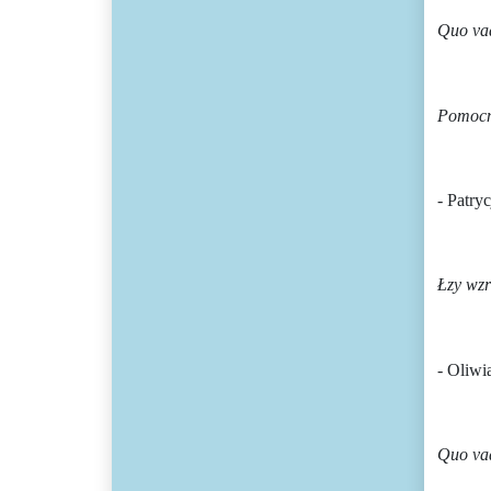
Quo vad
Pomocn
- Patry
Łzy wzr
- Oliwi
Quo va