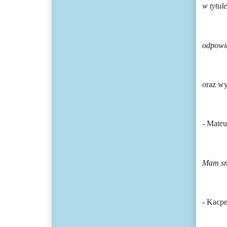
w tytul
odpowie
oraz wy
- Mateu
Mam sm
- Kacpe