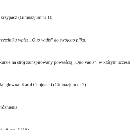
 Skrzypacz (Gimnazjum nr 1):
zytelniku wpisz „Quo vadis" do swojego pliku.
kursie na strój zainspirowany powieścią „Quo vadis", w którym uczestn
da
główna: Karol Chojnacki (Gimnazjum nr 2)
różnienia:
ela Baran (PZS)