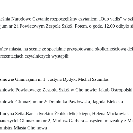
ześnia Narodowe Czytanie rozpoczęliśmy czytaniem „Quo vadis" w s
um nr 2 i Powiatowym Zespole Szkół. Potem, o godz. 12.00 odbyło s
ńcy miasta, na scenie ze specjalnie przygotowaną okolicznościową de
prezentacjach czytelniczych wystąpili:
zniowie Gimnazjum nr 1: Justyna Dydyk, Michał Szumilas
zniowie Powiatowego Zespołu Szkół w Chojnowie: Jakub Ostropolski
zniowie Gimnazjum nr 2: Dominika Pawłowska, Jagoda Bielecka
 Lucyna Setla-Bar – dyrektor Żłobka Miejskiego, Helena Maćkowiak – p
nauczyciel Gimnazjum nr 2, Mariusz Garbera – asystent muzealny z M
rmistrz Miasta Chojnowa