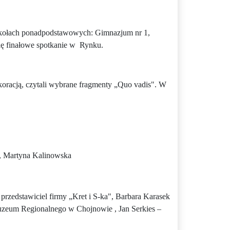
zkołach ponadpodstawowych: Gimnazjum nr 1,
ię finałowe spotkanie w
Rynku.
koracją, czytali wybrane fragmenty „Quo vadis". W
, Martyna Kalinowska
rzedstawiciel firmy „Kret i S-ka", Barbara Karasek
uzeum Regionalnego w Chojnowie , Jan Serkies –