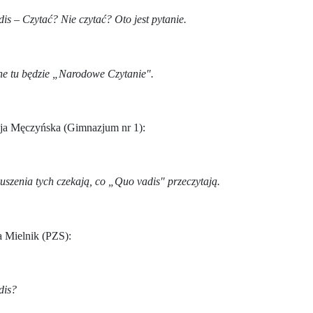
is – Czytać? Nie czytać? Oto jest pytanie.
e tu będzie „Narodowe Czytanie".
cja Męczyńska (Gimnazjum nr 1):
uszenia tych czekają, co „Quo vadis" przeczytają.
a Mielnik (PZS):
dis?