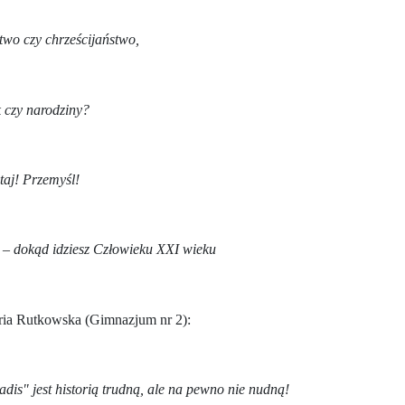
wo czy chrześcijaństwo,
 czy narodziny?
taj! Przemyśl!
 – dokąd idziesz Człowieku XXI wieku
ria Rutkowska (Gimnazjum nr 2):
dis" jest historią trudną, ale na pewno nie nudną!