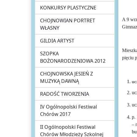
KONKURSY PLASTYCZNE
A 9 wr
CHOJNOWIAN PORTRET
Gimnazj
WŁASNY
GILDIA ARTYST
Mieszka
SZOPKA
pięciu 
BOŻONARODZENIOWA 2012
CHOJNOWSKA JESIEŃ Z
MUZYKĄ DAWNĄ
uc
uc
RADOŚĆ TWORZENIA
uc
IV Ogólnopolski Festiwal
Chórów 2017
p.
– 
II Ogólnopolski Festiwal
bu
Chórów Młodzieży Szkolnej