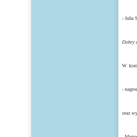
- Julia
Dobry c
W
kon
- nagro
oraz wy
- Manu