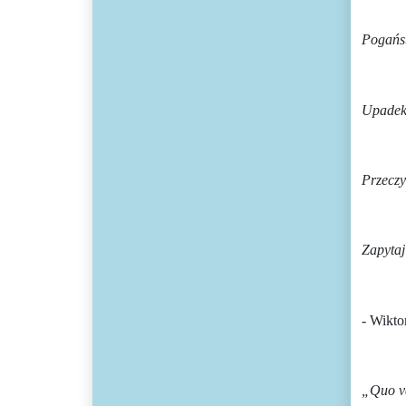
Pogańst
Upadek
Przeczy
Zapytaj
- Wikto
„Quo va