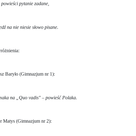
e powieści pytanie zadane,
dź na nie niesie słowo pisane.
różnienia:
sz Baryło (Gimnazjum nr 1):
aka na „Quo vadis" – powieść Polaka.
r Matys (Gimnazjum nr 2):