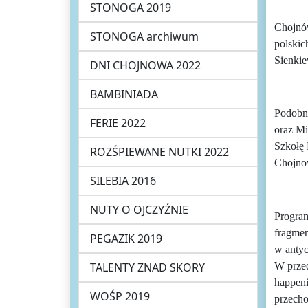
STONOGA 2019
Chojnów
STONOGA archiwum
polskic
Sienkie
DNI CHOJNOWA 2022
BAMBINIADA
Podobni
FERIE 2022
oraz Mi
Szkołę 
ROZŚPIEWANE NUTKI 2022
Chojno
SILEBIA 2016
NUTY O OJCZYŹNIE
Progra
fragmen
PEGAZIK 2019
w antyc
W przed
TALENTY ZNAD SKORY
happeni
WOŚP 2019
przecho