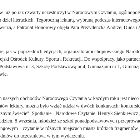
 już po raz czwarty uczestniczył w Narodowym Czytaniu, ogólnopolsk
h dzieł literackich. Tegoroczną lekturą, wybraną podczas internetowe
wicza, a Patronat Honorowy objęła Para Prezydencka Andrzej Duda i
e, jak w poprzednich edycjach, organizatorami chojnowskiego Narodo
ejski Ośrodek Kultury, Sportu i Rekreacji. Do współpracy, jako partne
Podstawową nr 3, Szkołę Podstawową nr 4, Gimnazjum nr 1, Gimnazj
wie.
m naszych obchodów Narodowego Czytania w każdym roku jest nieco 
tów lektury, można było wziąć udział w dwóch konkursach: konkursie
znym świecie". Spotkanie - Narodowe Czytanie: Henryk Sienkiewicz „
dzień, 8 września, młodzież ze szkół ponadpodstawowych przeprowadz
ngowym – czytanie w różnych miejscach miasta krótkich fragmentów „
dniów do uczestnictwa w tym wydarzeniu.