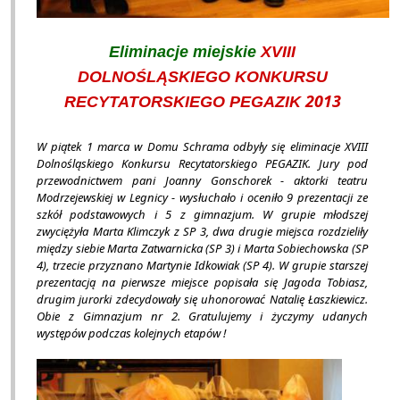
Eliminacje miejskie
XVIII
DOLNOŚLĄSKIEGO KONKURSU
2013
RECYTATORSKIEGO PEGAZIK
W piątek 1 marca w Domu Schrama odbyły się eliminacje XVIII
Dolnośląskiego Konkursu Recytatorskiego PEGAZIK. Jury pod
przewodnictwem pani Joanny Gonschorek - aktorki teatru
Modrzejewskiej w Legnicy - wysłuchało i oceniło 9 prezentacji ze
szkół podstawowych i 5 z gimnazjum. W grupie młodszej
zwyciężyła Marta Klimczyk z SP 3, dwa drugie miejsca rozdzieliły
między siebie Marta Zatwarnicka (SP 3) i Marta Sobiechowska (SP
4), trzecie przyznano Martynie Idkowiak (SP 4). W grupie starszej
prezentacją na pierwsze miejsce popisała się Jagoda Tobiasz,
drugim jurorki zdecydowały się uhonorować Natalię Łaszkiewicz.
Obie z Gimnazjum nr 2. Gratulujemy i życzymy udanych
występów podczas kolejnych etapów !