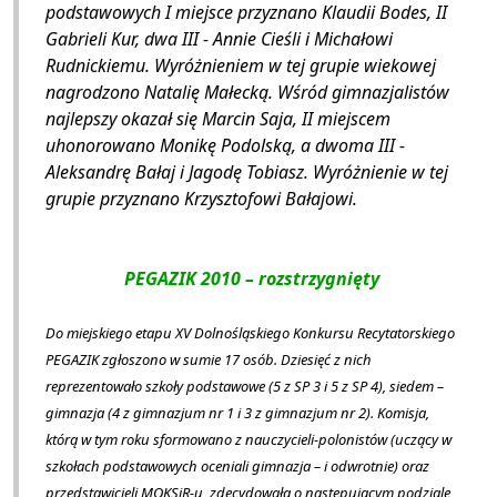
podstawowych I miejsce przyznano Klaudii Bodes, II
Gabrieli Kur, dwa III - Annie Cieśli i Michałowi
Rudnickiemu. Wyróżnieniem w tej grupie wiekowej
nagrodzono Natalię Małecką. Wśród gimnazjalistów
najlepszy okazał się Marcin Saja, II miejscem
uhonorowano Monikę Podolską, a dwoma III -
Aleksandrę Bałaj i Jagodę Tobiasz. Wyróżnienie w tej
grupie przyznano Krzysztofowi Bałajowi.
PEGAZIK 2010 – rozstrzygnięty
Do miejskiego etapu XV Dolnośląskiego Konkursu Recytatorskiego
PEGAZIK zgłoszono w sumie 17 osób. Dziesięć z nich
reprezentowało szkoły podstawowe (5 z SP 3 i 5 z SP 4), siedem –
gimnazja (4 z gimnazjum nr 1 i 3 z gimnazjum nr 2). Komisja,
którą w tym roku sformowano z nauczycieli-polonistów (uczący w
szkołach podstawowych oceniali gimnazja – i odwrotnie) oraz
przedstawicieli MOKSiR-u, zdecydowała o następującym podziale