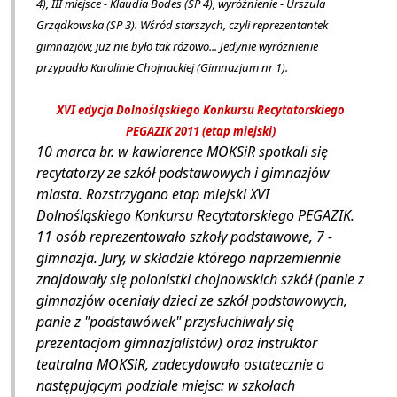
4), III miejsce - Klaudia Bodes (SP 4), wyróżnienie - Urszula
Grządkowska (SP 3). Wśród starszych, czyli reprezentantek
gimnazjów, już nie było tak różowo... Jedynie wyróżnienie
przypadło Karolinie Chojnackiej (Gimnazjum nr 1).
XVI edycja Dolnośląskiego Konkursu Recytatorskiego
PEGAZIK 2011 (etap miejski)
10 marca br. w kawiarence MOKSiR spotkali się
recytatorzy ze szkół podstawowych i gimnazjów
miasta. Rozstrzygano etap miejski XVI
Dolnośląskiego Konkursu Recytatorskiego PEGAZIK.
11 osób reprezentowało szkoły podstawowe, 7 -
gimnazja. Jury, w składzie którego naprzemiennie
znajdowały się polonistki chojnowskich szkół (panie z
gimnazjów oceniały dzieci ze szkół podstawowych,
panie z "podstawówek" przysłuchiwały się
prezentacjom gimnazjalistów) oraz instruktor
teatralna MOKSiR, zadecydowało ostatecznie o
następującym podziale miejsc: w szkołach