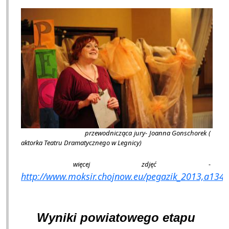
przewodnicząca jury- Joanna Gonschorek (
aktorka Teatru Dramatycznego w Legnicy)
więcej zdję
ć
-
http://www.moksir.chojnow.eu/pegazik_2013,a134.
Wyniki powiatowego etapu