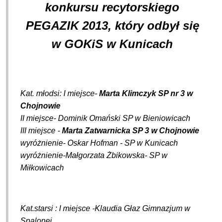
konkursu recytorskiego
PEGAZIK 2013, który odbył się
w GOKiS w Kunicach
Kat. młodsi: I miejsce-
Marta Klimczyk SP nr 3 w
Chojnowie
II miejsce- Dominik Omański SP w Bieniowicach
III miejsce -
Marta Zatwarnicka SP 3 w Chojnowie
wyr
óżnienie-
Oskar Hofman - SP w Kunicach
wyróżnienie-Małgorzata Żbikowska- SP w
Miłkowicach
Kat.starsi : I miejsce -Klaudia Głaz Gimnazjum w
Spalonej