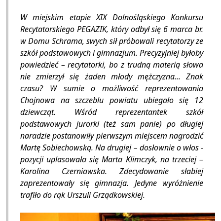
W miejskim etapie XIX Dolnośląskiego Konkursu
Recytatorskiego PEGAZIK, który odbył się 6 marca br.
w Domu Schrama, swych sił próbowali recytatorzy ze
szkół podstawowych i gimnazjum. Precyzyjniej byłoby
powiedzieć – recytatorki, bo z trudną materią słowa
nie zmierzył się żaden młody mężczyzna... Znak
czasu? W sumie o możliwość reprezentowania
Chojnowa na szczeblu powiatu ubiegało się 12
dziewcząt. Wśród reprezentantek szkół
podstawowych jurorki (też sam panie) po długiej
naradzie postanowiły pierwszym miejscem nagrodzić
Martę Sobiechowską. Na drugiej – dosłownie o włos -
pozycji uplasowała się Marta Klimczyk, na trzeciej –
Karolina Czerniawska. Zdecydowanie słabiej
zaprezentowały się gimnazja. Jedyne wyróżnienie
trafiło do rąk Urszuli Grządkowskiej.