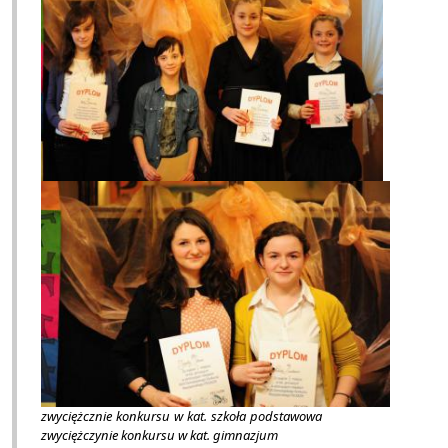
zwyci
ę
żcznie konkursu w kat. szkoła podstawowa
zwyci
ężczynie konkursu w kat. gimnazjum