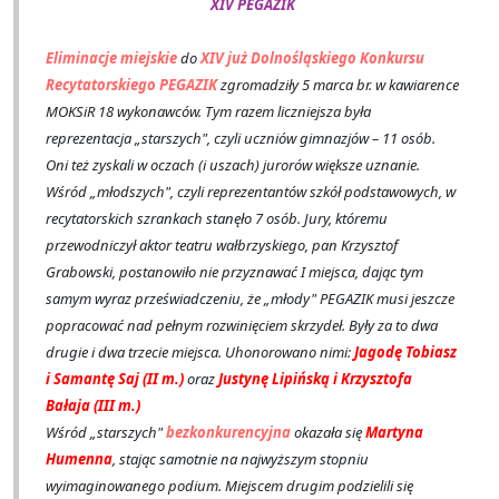
XIV PEGAZIK
Eliminacje miejskie
do
XIV już Dolnośląskiego Konkursu
Recytatorskiego PEGAZIK
zgromadziły 5 marca br. w kawiarence
MOKSiR 18 wykonawców. Tym razem liczniejsza była
reprezentacja „starszych", czyli uczniów gimnazjów – 11 osób.
Oni też zyskali w oczach (i uszach) jurorów większe uznanie.
Wśród „młodszych", czyli reprezentantów szkół podstawowych, w
recytatorskich szrankach stanęło 7 osób. Jury, któremu
przewodniczył aktor teatru wałbrzyskiego, pan Krzysztof
Grabowski, postanowiło nie przyznawać I miejsca, dając tym
samym wyraz przeświadczeniu, że „młody" PEGAZIK musi jeszcze
popracować nad pełnym rozwinięciem skrzydeł. Były za to dwa
drugie i dwa trzecie miejsca. Uhonorowano nimi:
Jagodę Tobiasz
i Samantę Saj (II m.)
oraz
Justynę Lipińską i Krzysztofa
Bałaja (III m.)
Wśród „starszych"
bezkonkurencyjna
okazała się
Martyna
Humenna
, stając samotnie na najwyższym stopniu
wyimaginowanego podium. Miejscem drugim podzielili się