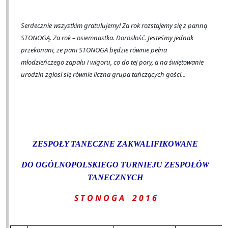
Serdecznie wszystkim gratulujemy! Za rok rozstajemy się z panną
STONOGĄ. Za rok – osiemnastka. Dorosłość. Jesteśmy jednak
przekonani, że pani STONOGA będzie równie pełna
młodzieńczego zapału i wigoru, co do tej pory, a na świętowanie
urodzin zgłosi się równie liczna grupa tańczących gości...
ZESPOŁY TANECZNE ZAKWALIFIKOWANE
DO OGÓLNOPOLSKIEGO TURNIEJU ZESPOŁÓW
TANECZNYCH
S T O N O G A 2 0 1 6