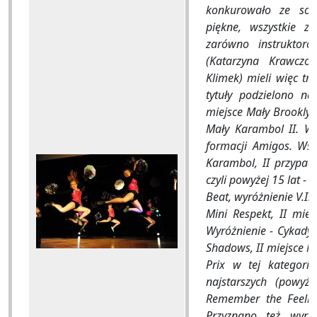
konkurowało ze sob
piękne, wszystkie z
zarówno instruktoró
(Katarzyna Krawczo
Klimek) mieli więc tr
tytuły podzielono na
miejsce Mały Brooklyn,
Mały Karambol II. Wyr
formacji Amigos. Wśr
Karambol, II przypadł
czyli powyżej 15 lat -
Beat, wyróżnienie V.I.P.
Mini Respekt, II miej
Wyróżnienie - Cykady 
Shadows, II miejsce N
Prix w tej kategorii
najstarszych (powyż
Remember the Feeling,
Przyznano też wyró