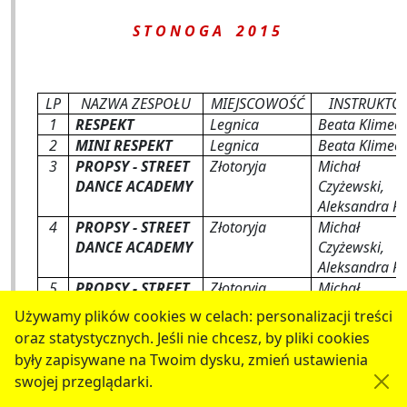
S T O N O G A 2 0 1 5
LP
NAZWA ZESPOŁU
MIEJSCOWOŚĆ
INSTRUKTO
1
RESPEKT
Legnica
Beata Klimec
2
MINI RESPEKT
Legnica
Beata Klimec
3
PROPSY - STREET
Złotoryja
Michał
DANCE ACADEMY
Czyżewski,
Aleksandra R
4
PROPSY - STREET
Złotoryja
Michał
DANCE ACADEMY
Czyżewski,
Aleksandra R
5
PROPSY - STREET
Złotoryja
Michał
DANCE ACADEMY
Czyżewski,
Używamy plików cookies w celach: personalizacji treści
Aleksandra R
oraz statystycznych. Jeśli nie chcesz, by pliki cookies
6
MODUS
Bolesławiec
Halina Bałack
były zapisywane na Twoim dysku, zmień ustawienia
Kłak
swojej przeglądarki.
7
PRACOWNIA
Bolesławiec
Halina Bałack