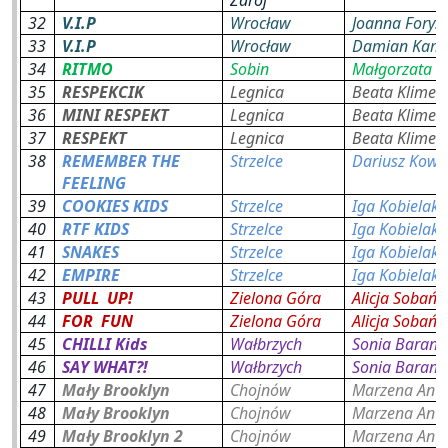
32
V.I.P
Wrocław
Joanna Foryś
33
V.I.P
Wrocław
Damian Kami
34
RITMO
Sobin
Małgorzata S
35
RESPEKCIK
Legnica
Beata Klimec
36
MINI RESPEKT
Legnica
Beata Klimec
37
RESPEKT
Legnica
Beata Klimec
38
REMEMBER THE
Strzelce
Dariusz Kowa
FEELING
39
COOKIES KIDS
Strzelce
Iga Kobielak 
40
RTF KIDS
Strzelce
Iga Kobielak 
41
SNAKES
Strzelce
Iga Kobielak 
42
EMPIRE
Strzelce
Iga Kobielak 
43
PULL
UP!
Zielona Góra
Alicja Sobańs
44
FOR
FUN
Zielona Góra
Alicja Sobańs
45
CHILLI Kids
Wałbrzych
Sonia Baran,
46
SAY WHAT?!
Wałbrzych
Sonia Baran,
47
Mały Brooklyn
Chojnów
Marzena Ant
48
Mały Brooklyn
Chojnów
Marzena Ant
49
Mały Brooklyn 2
Chojnów
Marzena Ant