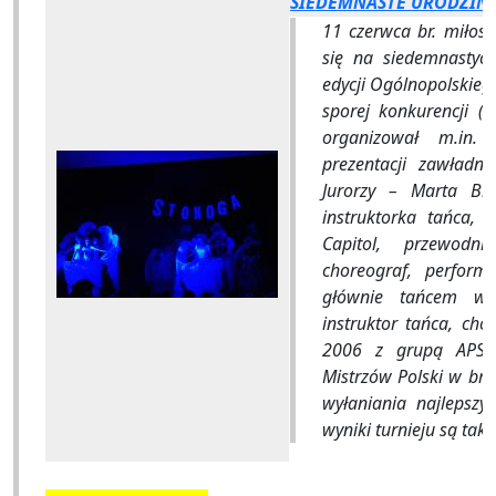
SIEDEMNASTE URODZIN
11 czerwca br. miłośn
się na siedemnastych
edycji Ogólnopolskieg
sporej konkurencji (
organizował m.in. 
prezentacji zawładnę
Jurorzy – Marta Br
instruktorka tańca,
Capitol, przewodn
choreograf, perform
głównie tańcem ws
instruktor tańca, cho
2006 z grupą APS C
Mistrzów Polski w bre
wyłaniania najlepszyc
wyniki turnieju są taki