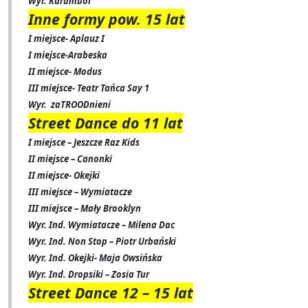
Wyr. Karambol
Inne formy pow. 15 lat
I miejsce- Aplauz I
I miejsce-Arabeska
II miejsce- Modus
III miejsce- Teatr Tańca Say 1
Wyr.
zaTROODnieni
Street Dance do 11 lat
I miejsce – Jeszcze Raz Kids
II miejsce – Canonki
II miejsce- Okejki
III miejsce – Wymiatacze
III miejsce – Mały Brooklyn
Wyr. Ind. Wymiatacze – Milena Dac
Wyr. Ind. Non Stop – Piotr Urbański
Wyr. Ind. Okejki- Maja Owsińska
Wyr. Ind. Dropsiki – Zosia Tur
Street Dance 12 – 15 lat