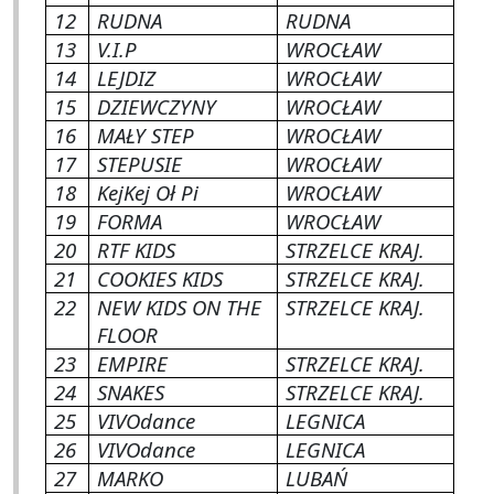
12
RUDNA
RUDNA
13
V.I.P
WROCŁAW
14
LEJDIZ
WROCŁAW
15
DZIEWCZYNY
WROCŁAW
16
MAŁY STEP
WROCŁAW
17
STEPUSIE
WROCŁAW
18
KejKej Oł Pi
WROCŁAW
19
FORMA
WROCŁAW
20
RTF KIDS
STRZELCE KRAJ.
21
COOKIES KIDS
STRZELCE KRAJ.
22
NEW KIDS ON THE
STRZELCE KRAJ.
FLOOR
23
EMPIRE
STRZELCE KRAJ.
24
SNAKES
STRZELCE KRAJ.
25
VIVOdance
LEGNICA
26
VIVOdance
LEGNICA
27
MARKO
LUBAŃ