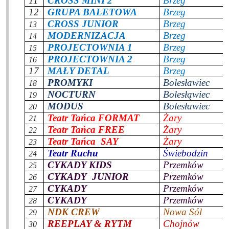
11
CROSS MINI 2
Brzeg
12
GRUPA BALETOWA
Brzeg
CROSS JUNIOR
Brzeg
13
MODERNIZACJA
Brzeg
14
PROJECTOWNIA 1
Brzeg
15
PROJECTOWNIA 2
Brzeg
16
17
MAŁY DETAL
Brzeg
PROMYKI
Bolesławiec
18
NOCTURN
Bolesłąwiec
19
MODUS
Bolesławiec
20
Teatr Tańca FORMAT
Żary
21
Teatr Tańca FREE
Żary
22
Teatr Tańca
SAY
Żary
23
Teatr Ruchu
Świebodzin
24
CYKADY KIDS
Przemków
25
CYKADY
JUNIOR
Przemków
26
CYKADY
Przemków
27
CYKADY
Przemków
28
NDK CREW
Nowa Sól
29
REEPLAY & RYTM
Chojnów
30