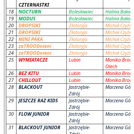
CZTERNASTKI
18
NOCTURN
Bolesławiec
Halina Bałac
19
MODUS
Bolesławiec
Halina Bałac
20
DROPSIKI
Złotoryja
Michał Czyżew
21
DROPSIKI
Złotoryja
Michał Czyżew
22
MINI PAKA
Złotoryja
Michał Czyżew
23
zaTROODnieni
Złotoryja
Michał Czyżew
24
zaTROODnieni
Złotoryja
Michał Czyżew
25
WYMIATACZE
Lubin
Monika Brocz
Olech
26
BEZ KITU
Lubin
Monika Brocz
27
CHILLOUT
Lubin
Monika Brocz
28
BLACKOUT
Jastrzębie-
Marzena Gór
Zdrój
29
JESZCZE RAZ KIDS
Jastrzębie-
Marzena Gór
Zdrój
30
FLOW JUNIOR
Jastrzębie-
Marzena Gór
Zdrój
31
BLACKOUT JUNIOR
Jastrzębie-
Marzena Gór
Zdrój