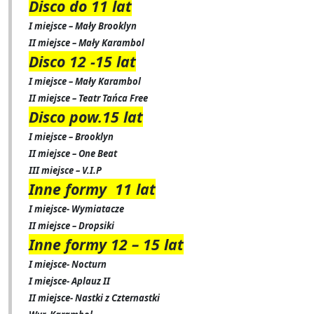
Disco do 11 lat
I miejsce – Mały Brooklyn
II miejsce – Mały Karambol
Disco 12 -15 lat
I miejsce – Mały Karambol
II miejsce – Teatr Tańca Free
Disco pow.15 lat
I miejsce – Brooklyn
II miejsce – One Beat
III miejsce – V.I.P
Inne formy
11 lat
I miejsce- Wymiatacze
II miejsce – Dropsiki
Inne formy 12 – 15 lat
I miejsce- Nocturn
I miejsce- Aplauz II
II miejsce- Nastki z Czternastki