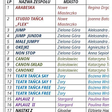
LP
NAZWA ZESPOŁU
MIASTO
1
ARABESKA
Nowe
Regina Drgas
Miasteczko
2
STUDIO TAŃCA
Nowe
Joanna Bator
„FLEX"
Miasteczko
3
JUMP
Zielona Góra
Aleksandra R
4
JUMP
JUNIOR
Zielona Góra
Aleksandra R
5
MAŁE JUMPY
Zielona Góra
Aleksandra R
6
OKEJKI
Zielona Góra
Agnieszka Stę
7
NON STOP
Zielona Góra
Anna Sepioł
8
CANON
Bolesławiec
Katarzyna To
9
CANON-SKŁAD
Bolesławiec
Katarzyna To
10
CANONKI
Bolesławiec
Katarzyna To
11
TEATR TAŃCA SAY
Żary
Bożena Wrób
12
TEATR TAŃCA SAY 1
Żary
Bożena Wrób
13
TEATR TAŃCA FREE
Żary
Bożena Wrób
14
TEATR TAŃCA FREE
Żary
Bożena Wrób
15
APLAUZ
I
Stargard
Paulina Ram
16
APLAUZ
II
Stargard
Paulina Ram
17
NASTKI Z
Głogów
Elżbieta Hape