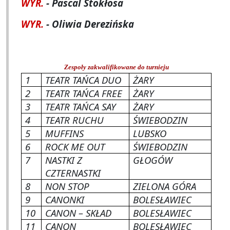
WYR.
- Pascal Stokłosa
WYR.
- Oliwia Derezińska
Zespoły zakwalifikowane do turnieju
1
TEATR TAŃCA DUO
ŻARY
2
TEATR TAŃCA FREE
ŻARY
3
TEATR TAŃCA SAY
ŻARY
4
TEATR RUCHU
ŚWIEBODZIN
5
MUFFINS
LUBSKO
6
ROCK ME OUT
ŚWIEBODZIN
7
NASTKI Z
GŁOGÓW
CZTERNASTKI
8
NON STOP
ZIELONA GÓRA
9
CANONKI
BOLESŁAWIEC
10
CANON – SKŁAD
BOLESŁAWIEC
11
CANON
BOLESŁAWIEC