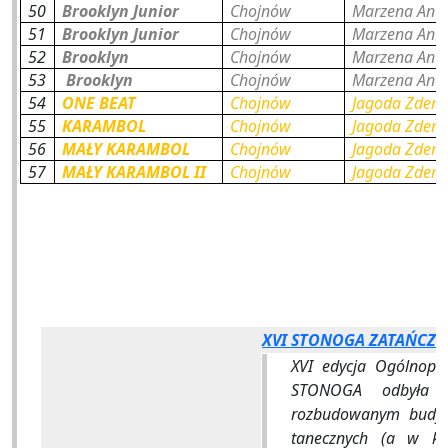
50
Brooklyn Junior
Chojnów
Marzena Ant
51
Brooklyn Junior
Chojnów
Marzena Ant
52
Brooklyn
Chojnów
Marzena Ant
53
Brooklyn
Chojnów
Marzena Ant
54
ONE BEAT
Chojnów
Jagoda Zders
55
KARAMBOL
Chojnów
Jagoda Zders
56
MAŁY KARAMBOL
Chojnów
Jagoda Zders
57
MAŁY KARAMBOL II
Chojnów
Jagoda Zders
XVI STONOGA ZATAŃCZ
XVI edycja Ogólnopo
STONOGA odbyła 
rozbudowanym budyn
tanecznych (a w ka