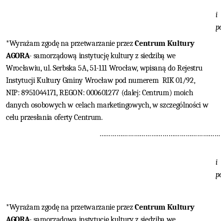
i
p
*Wyrażam zgodę na przetwarzanie przez
Centrum Kultury
AGORA
- samorządową instytucję kultury z siedzibą we
Wrocławiu, ul. Serbska 5A, 51-111 Wrocław, wpisaną do Rejestru
Instytucji Kultury Gminy Wrocław pod numerem
RIK 01/92,
NIP:
8951044171, REGON: 000601277 (dalej: Centrum) moich
danych osobowych w celach marketingowych, w szczególności w
celu przesłania oferty Centrum.
………………………………………………………
i
p
*Wyrażam zgodę na przetwarzanie przez
Centrum Kultury
AGORA
- samorządową instytucję kultury z siedzibą we