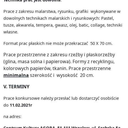
Prace z zakresu malarstwa, rysunku, grafiki
wykonywane w
dowolnych technikach malarskich i rysunkowych: Pastel,
tusze, akwarela, tempera, gwasz, olej, batic, collage, techniki
własne.
Format prac płaskich nie może przekraczać
50 X 70 cm.
Prace przestrzenne z zakresu r
zeźby i płaskorzeźby
(glina, masa solna i papierowa).
Formy z recyklingu,
kolorowych papierów, tkanin.
Prace przestrzenne
minimalna
szerokość i
wysokość
20 cm.
V. TERMINY
Prace konkursowe należy przesłać lub dostarczyć osobiście
do
11.02.2021r
na adres:
Centrum Kultury AGORA, 51-111 Wrocław, ul. Serbska 5a