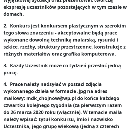
wyjątkowej sytuacji oraz prezentować twórczą
ekspresję uczestników pozostających w tym czasie w
domach.
2. Konkurs jest konkursem plastycznym w szerokim
tego słowa znaczeniu - akceptowalne będą prace
wykonane dowolną techniką malarską, rysunki i
szkice, rzeźby, struktury przestrzenne, konstrukcje z
różnych materiałów oraz grafika komputerowa.
3. Każdy Uczestnik może co tydzień przesłać jedną
pracę.
4. Prace należy nadsyłać w postaci zdjęcia
wykonanego dzieła w formacie .jpg na adres
mailowy: mdk_chojnow@wp.pl do końca każdego
czwartku kolejnego tygodnia (za pierwszym razem
do 26 marca 2020 roku (włącznie). W temacie maila
należy wpisać: tytuł konkursu, imię i nazwisko
Uczestnika, jego grupę wiekową (jedną z czterech