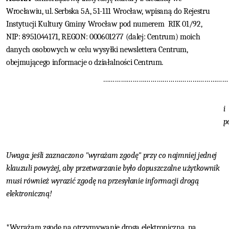
Wrocławiu, ul. Serbska 5A, 51-111 Wrocław, wpisaną do Rejestru
Instytucji Kultury Gminy Wrocław pod numerem
RIK 01/92,
NIP:
8951044171, REGON: 000601277 (dalej: Centrum) moich
danych osobowych w celu wysyłki newslettera
Centrum,
obejmującego informacje o działalności Centrum
.
………………………………………………………
i
p
Uwaga: jeśli zaznaczono "wyrażam zgodę" przy co najmniej jednej
klauzuli powyżej, aby przetwarzanie było dopuszczalne użytkownik
musi również wyrazić zgodę na przesyłanie informacji drogą
elektroniczną!
*Wyrażam zgodę na otrzymywanie drogą elektroniczną, na