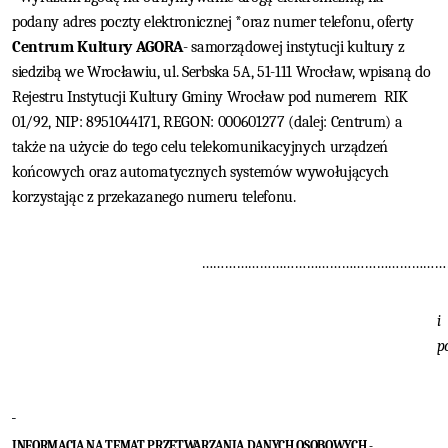
podany adres poczty elektronicznej *oraz numer telefonu, oferty
Centrum Kultury AGORA
- samorządowej instytucji kultury z
siedzibą we Wrocławiu, ul. Serbska 5A, 51-111 Wrocław, wpisaną do
Rejestru Instytucji Kultury Gminy Wrocław pod numerem
RIK
01/92,
NIP:
8951044171, REGON: 000601277 (dalej: Centrum) a
także na użycie do tego celu telekomunikacyjnych urządzeń
końcowych oraz automatycznych systemów wywołujących
korzystając z przekazanego numeru telefonu.
………………………………………………………
i
p
INFORMACJA NA TEMAT PRZETWARZANIA DANYCH OSOBOWYCH -