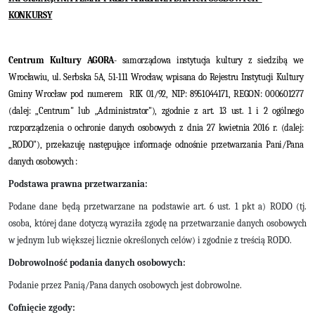
KONKURSY
Centrum Kultury AGORA
- samorządowa instytucja kultury z siedzibą we
Wrocławiu, ul. Serbska 5A, 51-111 Wrocław, wpisana do Rejestru Instytucji Kultury
Gminy Wrocław pod numerem
RIK 01/92,
NIP:
8951044171, REGON: 000601277
(dalej: „Centrum" lub „Administrator"), zgodnie z art. 13 ust. 1 i 2 ogólnego
rozporządzenia o ochronie danych osobowych z dnia 27 kwietnia 2016 r. (dalej:
„RODO"), przekazuję następujące informacje odnośnie przetwarzania Pani/Pana
danych osobowych :
Podstawa prawna przetwarzania:
Podane dane będą przetwarzane na podstawie art. 6 ust. 1 pkt a) RODO (tj.
osoba, której dane dotyczą wyraziła zgodę na przetwarzanie danych osobowych
w jednym lub większej licznie określonych celów) i zgodnie z treścią RODO.
Dobrowolność podania danych osobowych:
Podanie przez Panią/Pana danych osobowych jest dobrowolne.
Cofnięcie zgody: