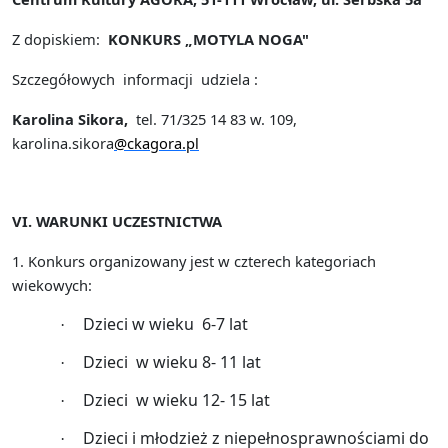
Z dopiskiem:
KONKURS „MOTYLA NOGA"
Szczegółowych
informacji
udziela :
Karolina Sikora,
tel. 71/325 14 83 w. 109,
karolina.sikora
@ckagora.p
l
VI. WARUNKI UCZESTNICTWA
1.
Konkurs organizowany jest w czterech kategoriach
wiekowych:
Dzieci w wieku
6-7 lat
·
Dzieci
w wieku 8- 11 lat
·
Dzieci
w wieku 12- 15 lat
·
Dzieci i młodzież z niepełnosprawnościami do
·