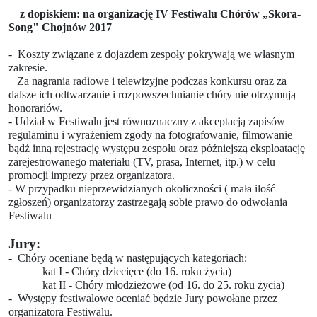
z dopiskiem: na organizację IV Festiwalu Chórów „Skora-
Song" Chojnów 2017
- Koszty związane z dojazdem zespoły pokrywają we własnym
zakresie.
Za nagrania radiowe i telewizyjne podczas konkursu oraz za
dalsze ich odtwarzanie i rozpowszechnianie chóry nie otrzymują
honorariów.
-
Udział w Festiwalu jest równoznaczny z akceptacją zapisów
regulaminu i wyrażeniem zgody na fotografowanie, filmowanie
bądź inną rejestrację występu zespołu oraz późniejszą eksploatację
zarejestrowanego materiału (TV, prasa, Internet, itp.) w celu
promocji imprezy przez organizatora.
- W przypadku nieprzewidzianych okoliczności ( mała ilość
zgłoszeń) organizatorzy zastrzegają sobie prawo do odwołania
Festiwalu
Jury:
- Chóry oceniane będą w następujących kategoriach:
kat I - Chóry dziecięce (do 16. roku życia)
kat II - Chóry młodzieżowe (od 16. do 25. roku życia)
- Występy festiwalowe oceniać będzie Jury powołane przez
organizatora Festiwalu.