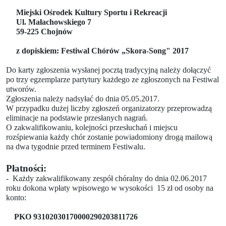
Miejski Ośrodek Kultury Sportu i Rekreacji
Ul. Małachowskiego 7
59-225 Chojnów
z dopiskiem: Festiwal Chórów „Skora-Song" 2017
Do karty zgłoszenia wysłanej pocztą tradycyjną należy dołączyć
po trzy egzemplarze partytury każdego ze zgłoszonych na Festiwal
utworów.
Zgłoszenia należy nadsyłać do dnia 05.05.2017.
W przypadku dużej liczby zgłoszeń organizatorzy przeprowadzą
eliminacje na podstawie przesłanych nagrań.
O zakwalifikowaniu, kolejności przesłuchań i miejscu
rozśpiewania każdy chór zostanie powiadomiony drogą mailową
na dwa tygodnie przed terminem Festiwalu.
Płatności:
- Każdy zakwalifikowany zespół chóralny do dnia 02.06.2017
roku dokona wpłaty wpisowego w wysokości
15 zł od osoby na
konto:
PKO 93102030170000290203811726