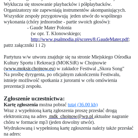
Wyklucza się stosowanie playbacków i półplaybacków.
Organizatorzy nie zapewniają instrumentów akompaniujących.
Wszystkie zespoły przygotowują
jeden utwór do wspólnego
wykonania (chóry jednorodne - partie swoich głosów):
- Gaude Mater Polonia
(w opr. T. Klonowskiego;
http://www.psalmodia.pl/scores/8.GaudeMater.pdf
;
patrz załączniki 1 i 2)
Partytura w/w utworu znajduje się na stronie Miejskiego Ośrodka
Kultury Sportu i Rekreacji (MOKSiR) w Chojnowie
(
www.moksir.chojnow.eu
) w zakładce Festiwal „Skora Song"
Na prośbę dyrygenta, po oficjalnym zakończeniu Festiwalu,
istnieje możliwość spotkania z jurorami w celu omówienia
prezentacji zespołu.
Zgłoszenie uczestnictwa:
Kartę zgłoszenia
można
pobrać
tutaj (36.00 kb)
Wraz z wypełnioną kartą zgłoszenia proszę przesłać drogą
elektroniczną na adres
mdk_chojnow@wp.pl
aktualne nagranie
chóru w formacie mp3 (jeden dowolny utwór).
Wydrukowaną i wypełnioną kartę zgłoszenia należy także przesłać
na adres: