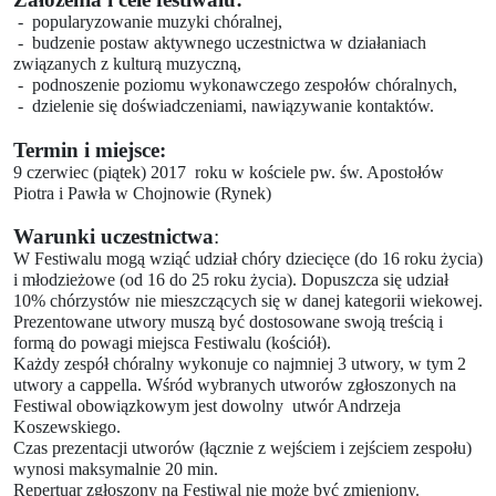
- popularyzowanie muzyki chóralnej,
- budzenie postaw aktywnego uczestnictwa w działaniach
związanych z kulturą muzyczną,
- podnoszenie poziomu wykonawczego zespołów chóralnych,
- dzielenie się doświadczeniami, nawiązywanie kontaktów.
Termin i miejsce:
9 czerwiec (piątek) 2017
roku w kościele pw. św. Apostołów
Piotra i Pawła w Chojnowie (Rynek)
Warunki uczestnictwa
:
W Festiwalu mogą wziąć udział chóry dziecięce (do 16 roku życia)
i młodzieżowe (od 16 do 25 roku życia). Dopuszcza się udział
10% chórzystów nie mieszczących się w danej kategorii wiekowej.
Prezentowane utwory muszą być dostosowane swoją treścią i
formą do powagi miejsca Festiwalu (kościół).
Każdy zespół chóralny wykonuje co najmniej 3 utwory, w tym 2
utwory a cappella. Wśród wybranych utworów zgłoszonych na
Festiwal obowiązkowym jest dowolny
utwór Andrzeja
Koszewskiego.
Czas prezentacji utworów (łącznie z wejściem i zejściem zespołu)
wynosi maksymalnie 20 min.
Repertuar zgłoszony na Festiwal nie może być zmieniony.