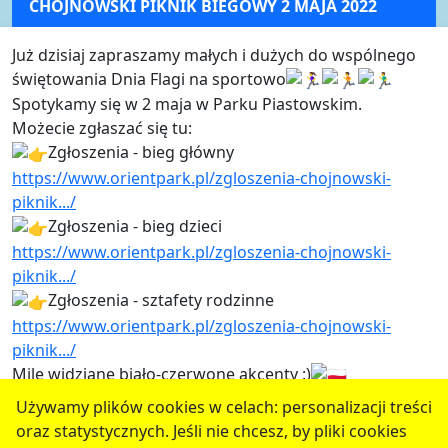
CHOJNOWSKI PIKNIK BIEGOWY 2 MAJA 2022
Już dzisiaj zapraszamy małych i dużych do wspólnego
świętowania Dnia Flagi na sportowo
Spotykamy się w 2 maja w Parku Piastowskim.
Możecie zgłaszać się tu:
Zgłoszenia - bieg główny
https://www.orientpark.pl/zgloszenia-chojnowski-
piknik.../
Zgłoszenia - bieg dzieci
https://www.orientpark.pl/zgloszenia-chojnowski-
piknik.../
Zgłoszenia - sztafety rodzinne
https://www.orientpark.pl/zgloszenia-chojnowski-
piknik.../
Mile widziane biało-czerwone akcenty :)
Używamy plików cookies w celach: personalizacji treści
REGULAMIN ZAWODÓW:
(240.32 kb)
oraz statystycznych. Jeśli nie chcesz, by pliki cookies
serwis jest częścią portalu miejskiego
www.chojnow.eu