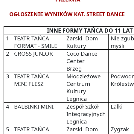
OGŁOSZENIE WYNIKÓW KAT. STREET DANCE
INNE FORMY TAŃCA DO 11 LAT
1
TEATR TAŃCA
Żarski
Dom
Nie zgub
FORMAT - SMILE
Kultury
myśli
2
CROSS JUNIOR
Coco Dance
Center
Brzeg
3
TEATR TAŃCA
Młodzieżowe
Podwod
MINI FLESZ
Centrum
Królest
Kultury
Legnica
4
BALBINKI MINI
Zespół Szkół
Lalki
Integracyjnych
Legnica
5
TEATR TAŃCA
Żarski
Dom
Zygzak