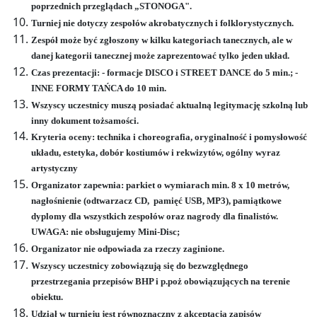
poprzednich przeglądach „STONOGA".
Turniej nie dotyczy zespołów akrobatycznych i folklorystycznych.
Zespół może być zgłoszony w kilku kategoriach tanecznych, ale w
danej kategorii tanecznej może zaprezentować tylko jeden układ.
Czas prezentacji: - formacje DISCO i STREET DANCE do 5 min.; -
INNE FORMY TAŃCA do 10 min.
Wszyscy uczestnicy muszą posiadać aktualną legitymację szkolną lub
inny dokument tożsamości.
Kryteria oceny: technika i choreografia, oryginalność i pomysłowość
układu, estetyka, dobór kostiumów i rekwizytów, ogólny wyraz
artystyczny
Organizator zapewnia: parkiet o wymiarach min. 8 x 10 metrów,
nagłośnienie (odtwarzacz CD,
pamięć USB, MP3), pamiątkowe
dyplomy dla wszystkich zespołów oraz nagrody dla finalistów.
UWAGA: nie obsługujemy Mini-Disc;
Organizator nie odpowiada za rzeczy zaginione.
Wszyscy uczestnicy zobowiązują się do bezwzględnego
przestrzegania przepisów BHP i p.poż obowiązujących na terenie
obiektu.
Udział w turnieju jest równoznaczny z akceptacją zapisów