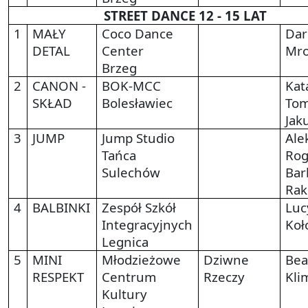
STREET DANCE 12 - 15 LAT
1
MAŁY
Coco Dance
Dar
DETAL
Center
Mro
Brzeg
2
CANON -
BOK-MCC
Kat
SKŁAD
Bolesławiec
Tom
Jak
3
JUMP
Jump Studio
Ale
Tańca
Rog
Sulechów
Bar
Rak
4
BALBINKI
Zespół Szkół
Luc
Integracyjnych
Koł
Legnica
5
MINI
Młodzieżowe
Dziwne
Bea
RESPEKT
Centrum
Rzeczy
Kli
Kultury