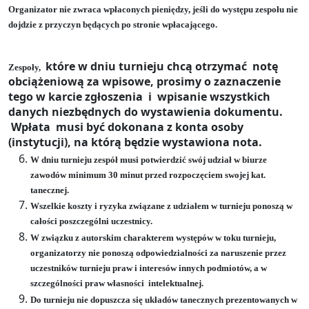
Organizator nie zwraca wpłaconych pieniędzy, jeśli do występu zespołu nie
dojdzie z przyczyn będących po stronie wpłacającego.
które w dniu turnieju chcą otrzymać notę
Zespoły,
obciążeniową za wpisowe, prosimy o zaznaczenie
tego w karcie zgłoszenia
i
wpisanie wszystkich
danych niezbędnych do wystawienia dokumentu.
Wpłata
musi być dokonana z konta osoby
(instytucji), na którą będzie wystawiona nota.
W dniu turnieju zespół musi potwierdzić swój udział w biurze
zawodów minimum 30 minut przed rozpoczęciem swojej kat.
tanecznej.
Wszelkie koszty i ryzyka związane z udziałem w turnieju ponoszą w
całości poszczególni uczestnicy.
W związku z autorskim charakterem występów w toku turnieju,
organizatorzy nie ponoszą odpowiedzialności za naruszenie przez
uczestników turnieju praw i interesów innych podmiotów, a w
szczególności praw własności
intelektualnej.
Do turnieju nie dopuszcza się układów tanecznych prezentowanych w