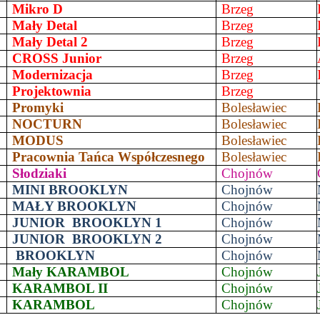
2
Mikro D
Brzeg
3
Mały Detal
Brzeg
4
Mały Detal 2
Brzeg
5
CROSS Junior
Brzeg
6
Modernizacja
Brzeg
7
Projektownia
Brzeg
8
Promyki
Bolesławiec
9
NOCTURN
Bolesławiec
0
MODUS
Bolesławiec
1
Pracownia Tańca Współczesnego
Bolesławiec
2
Słodziaki
Chojnów
3
MINI BROOKLYN
Chojnów
4
MAŁY BROOKLYN
Chojnów
5
JUNIOR
BROOKLYN 1
Chojnów
6
JUNIOR
BROOKLYN 2
Chojnów
7
BROOKLYN
Chojnów
8
Mały KARAMBOL
Chojnów
9
KARAMBOL II
Chojnów
0
KARAMBOL
Chojnów