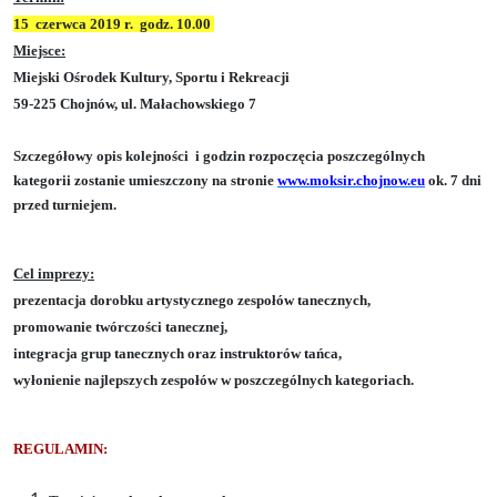
15
czerwca 2019 r.
godz. 10.00
Miejsce:
Miejski Ośrodek Kultury, Sportu i Rekreacji
59-225 Chojnów, ul. Małachowskiego 7
Szczegółowy opis kolejności
i godzin rozpoczęcia poszczególnych
kategorii zostanie umieszczony na stronie
www.moksir.chojnow.eu
ok. 7 dni
przed turniejem.
Cel imprezy:
prezentacja dorobku artystycznego zespołów tanecznych,
promowanie twórczości tanecznej,
integracja grup tanecznych oraz instruktorów tańca,
wyłonienie najlepszych zespołów w poszczególnych kategoriach.
REGULAMIN: