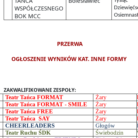
TAŃCA
Bolesławiec
Tysiąc
WSPÓŁCZESNEGO
Dziewięćs
BOK MCC
Osiemnas
PRZERWA
OGŁOSZENIE WYNIKÓW KAT. INNE FORMY
ZAKWALIFIKOWANE ZESPOŁY:
Teatr Tańca FORMAT
Żary
Teatr Tańca FORMAT - SMILE
Żary
Teatr Tańca FREE
Żary
Teatr Tańca
SAY
Żary
CHEERLEADERS
Głogów
Teatr Ruchu ŚDK
Świebodzin