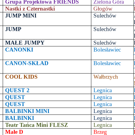
Grupa Projektowa FRIENDS
Zielona Góra
Nastki z Czternastki
Głogów
JUMP MINI
Sulechów
0
JUMP
Sulechów
MAŁE JUMPY
Sulechów
2
CANONKI
Bolesławiec
3
CANON-SKŁAD
Bolesławiec
4
COOL KIDS
Wałbrzych
5
QUEST 2
Legnica
6
QUEST
Legnica
7
QUEST
Legnica
8
BALBINKI MINI
Legnica
9
BALBINKI
Legnica
0
Teatr Tańca Mini FLESZ
Legnica
1
Małe D
Brzeg