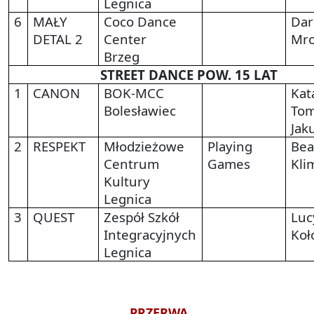
Legnica
6
MAŁY
Coco Dance
Dar
DETAL 2
Center
Mro
Brzeg
STREET DANCE POW. 15 LAT
1
CANON
BOK-MCC
Kat
Bolesławiec
Tom
Jak
2
RESPEKT
Młodzieżowe
Playing
Bea
Centrum
Games
Kli
Kultury
Legnica
3
QUEST
Zespół Szkół
Luc
Integracyjnych
Koł
Legnica
PRZERWA