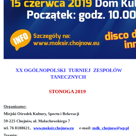
XX OGÓLNOPOLSKI TURNIEJ ZESPOŁÓW
TANECZNYCH
STONOGA 2019
Organizator:
Miejski Ośrodek Kultury, Sportu i Rekreacji
59-225 Chojnów, ul. Małachowskiego 7
tel. 76 8188621,
www.moksir.chojnow.eu
e-mail:
mdk_chojnow@wp.pl
Termin: