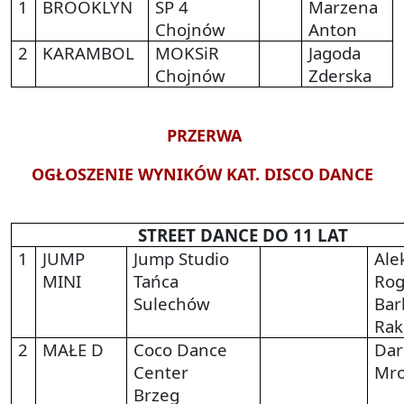
1
BROOKLYN
SP 4
Marzena
Chojnów
Anton
2
KARAMBOL
MOKSiR
Jagoda
Chojnów
Zderska
PRZERWA
OGŁOSZENIE WYNIKÓW KAT. DISCO DANCE
STREET DANCE DO 11 LAT
1
JUMP
Jump Studio
Ale
MINI
Tańca
Rog
Sulechów
Bar
Rak
2
MAŁE D
Coco Dance
Dar
Center
Mro
Brzeg