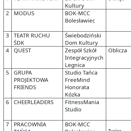
Kultury
2
MODUS
BOK-MCC
Bolesławiec
3
TEATR RUCHU
Świebodziński
ŚDK
Dom Kultury
4
QUEST
Zespół Szkół
Oblicza
Integracyjnych
Legnica
5
GRUPA
Studio Tańca
PROJEKTOWA
FreeMind
FRIENDS
Honorata
Kózka
6
CHEERLEADERS
FitnessMania
Studio
7
PRACOWNIA
BOK-MCC