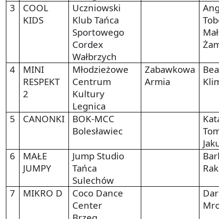
3
COOL
Uczniowski
Ang
KIDS
Klub Tańca
Tob
Sportowego
Mał
Cordex
Żam
Wałbrzych
4
MINI
Młodzieżowe
Zabawkowa
Bea
RESPEKT
Centrum
Armia
Kli
2
Kultury
Legnica
5
CANONKI
BOK-MCC
Kat
Bolesławiec
Tom
Jak
6
MAŁE
Jump Studio
Bar
JUMPY
Tańca
Rak
Sulechów
7
MIKRO D
Coco Dance
Dar
Center
Mro
Brzeg