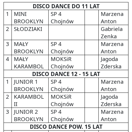
DISCO DANCE DO 11 LAT
1
MINI
SP 4
Marzena
BROOKLYN
Chojnów
Anton
2
SŁODZIAKI
Gabriela
Zenka
3
MAŁY
SP 4
Marzena
BROOKLYN
Chojnów
Anton
4
MAŁY
MOKSiR
Jagoda
KARAMBOL
Chojnów
Zderska
DISCO DANCE 12 - 15 LAT
1
JUNIOR 1
SP 4
Marzena
BROOKLYN
Chojnów
Anton
2
KARAMBOL
MOKSiR
Jagoda
II
Chojnów
Zderska
3
JUNIOR 2
SP 4
Marzena
BROOKLYN
Chojnów
Anton
DISCO DANCE POW. 15 LAT