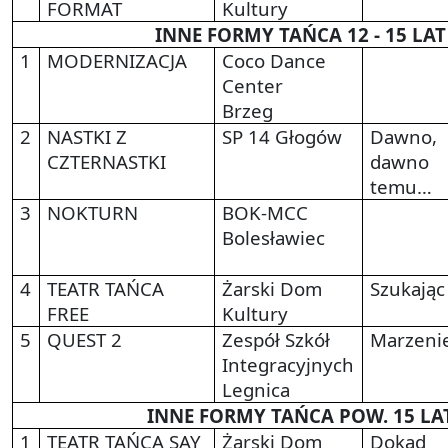
FORMAT
Kultury
INNE FORMY TAŃCA 12 - 15 LAT
1
MODERNIZACJA
Coco Dance
Center
Brzeg
2
NASTKI Z
SP 14 Głogów
Dawno,
CZTERNASTKI
dawno
temu…
3
NOKTURN
BOK-MCC
Bolesławiec
4
TEATR TAŃCA
Żarski Dom
Szukając
FREE
Kultury
5
QUEST 2
Zespół Szkół
Marzeni
Integracyjnych
Legnica
INNE FORMY TAŃCA POW. 15 LA
1
TEATR TAŃCA SAY
Żarski Dom
Dokąd