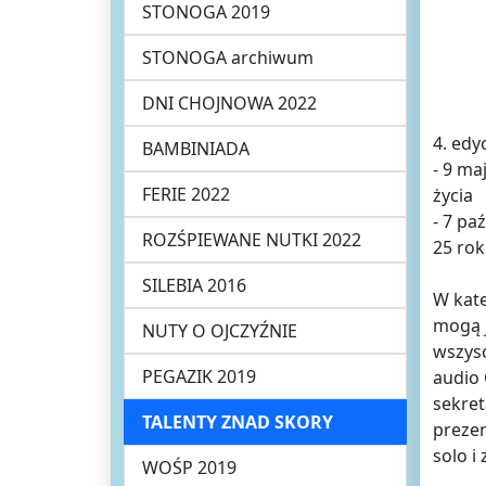
STONOGA 2019
STONOGA archiwum
DNI CHOJNOWA 2022
4. edy
BAMBINIADA
- 9 ma
FERIE 2022
życia
- 7 pa
ROZŚPIEWANE NUTKI 2022
25 rok
SILEBIA 2016
W kate
mogą j
NUTY O OJCZYŹNIE
wszysc
PEGAZIK 2019
audio 
sekret
TALENTY ZNAD SKORY
prezen
solo i
WOŚP 2019