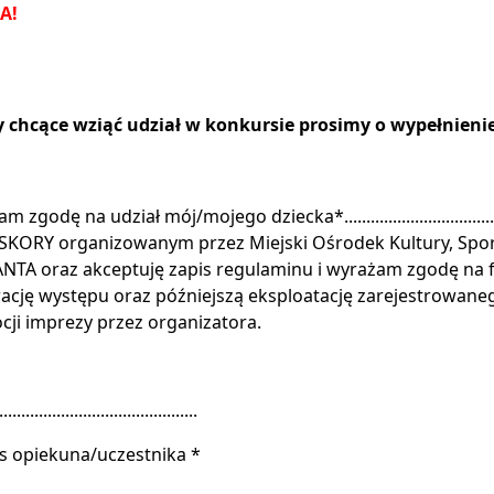
A!
 chcące wziąć udział w konkursie prosimy o wypełnienie
 zgodę na udział mój/mojego dziecka*.....................................
SKORY organizowanym przez Miejski Ośrodek Kultury, Spor
TA oraz akceptuję zapis regulaminu i wyrażam zgodę na f
rację występu oraz późniejszą eksploatację zarejestrowanego 
ji imprezy przez organizatora.
................................................
s opiekuna/uczestnika *