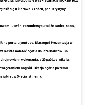
w@wp.pl) lub osobiście w sekretariacie MOKSiR przy
głosić się u kierownik chóru, pani Krystyny
słowem "utwór" rozumiemy tu także taniec, skecz,
R na portalu youtube. Dlaczego? Prezentacja w
ów. Reszta należeć będzie do internautów. Do
chojnowian - wykonania, a 20 października br.
 z wręczaniem nagród. Okazja będzie po temu
 jubileusz 5-lecia istnienia.