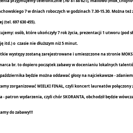
nia przyjmujemy telefonicznie (76/ 81 88 621), mailowo (mdk_chojno
achowskiego 7 w dniach roboczych w godzinach 7.30-15.30. Można też z
j (tel. 697 630 455).
emy: osób, które ukończyły 7 rok życia, prezentacji 1 utworu (pod 
ję itd.) o czasie nie dłuższym niż 5 minut.
ie występy zostaną zarejestrowane i umieszczone na stronie MOKSi
marca br. to dopiero początek zabawy w docenianiu lokalnych talent
października będzie można oddawać głosy na najciekawsze - zdaniem 
amy zorganizować WIELKI FINAŁ, czyli koncert laureatów połączony
a - patron wydarzenia, czyli chór SKORANTA, obchodził będzie wówczas
amy do zabawy!!!