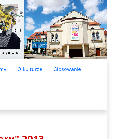
lmy
O kulturze
Głosowanie
ory" 2013