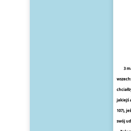
ko
3 m
wszechs
chciałb
jakiejś 
107), j
swój udz