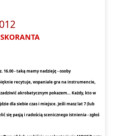
012
SKORANTA
. 16.00 - taką mamy nadzieję - osoby
pięknie recytuje, wspaniale gra na instrumencie,
 zadziwić akrobatycznym pokazem... Każdy, kto w
zie dla siebie czas i miejsce. Jeśli masz lat 7 (lub
ć się pasją i radością scenicznego istnienia - zgłoś