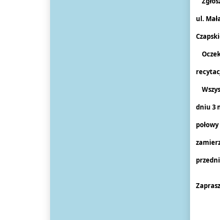
Zgłosze
ul. Mał
Czapskie
Oczekuj
recytac
Wszystk
dniu 3 
połowy 
zamierz
przedni
Zaprasz