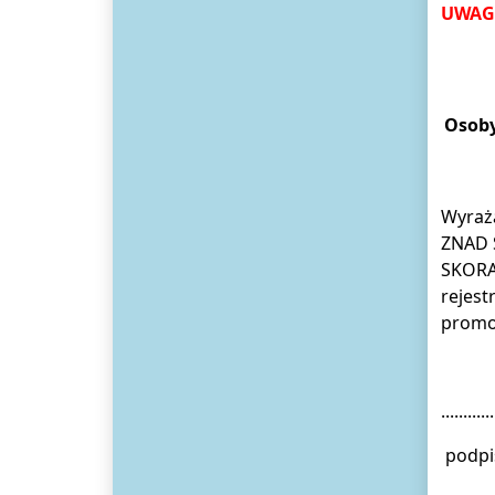
UWAG
Osoby
Wyrażam
ZNAD 
SKORAN
rejest
promoc
.........
podpi