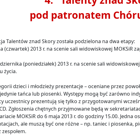
pod patronatem Chó
cja Talentów znad Skory została podzielona na dwa etapy:
ja (czwartek) 2013 r. na scenie sali widowiskowej MOKSiR za
ździernika (poniedziałek) 2013 r. na scenie sali widowiskow
u życia.
gorii dzieci i młodzieży prezentacje – oceniane przez powo
edynie tańca lub piosenki. Występy mogą być zarówno indy
y uczestnicy prezentują się tylko z przygotowanymi wcze
CD. Zgłoszenia chętnych przyjmowane będą w sekretariata
ariacie MOKSiR do 6 maja 2013 r. do godziny 15.00. Jedna
tacjach, ale muszą być one różne – np. taniec i piosenka, p
 z zespołem.