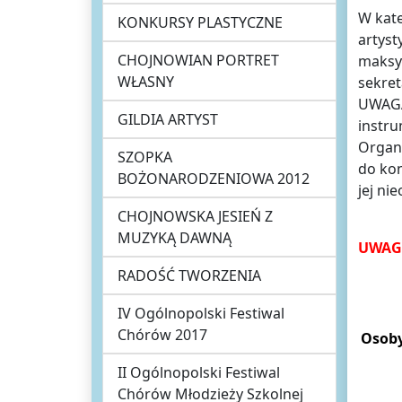
W kate
KONKURSY PLASTYCZNE
artyst
CHOJNOWIAN PORTRET
maksy
WŁASNY
sekret
UWAGA 
GILDIA ARTYST
instru
Organi
SZOPKA
do kon
BOŻONARODZENIOWA 2012
jej ni
CHOJNOWSKA JESIEŃ Z
MUZYKĄ DAWNĄ
UWAG
RADOŚĆ TWORZENIA
IV Ogólnopolski Festiwal
Chórów 2017
Osoby
II Ogólnopolski Festiwal
Chórów Młodzieży Szkolnej