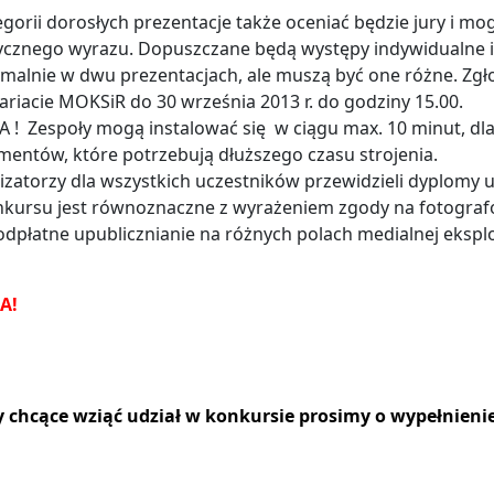
gorii dorosłych prezentacje także oceniać będzie jury i 
ycznego wyrazu. Dopuszczane będą występy indywidualne i
malnie w dwu prezentacjach, ale muszą być one różne. Zg
ariacie MOKSiR do 30 września 2013 r. do godziny 15.00.
! Zespoły mogą instalować się w ciągu max. 10 minut, dla
mentów, które potrzebują dłuższego czasu strojenia.
zatorzy dla wszystkich uczestników przewidzieli dyplomy u
kursu jest równoznaczne z wyrażeniem zgody na fotografow
eodpłatne upublicznianie na różnych polach medialnej eksplo
A!
 chcące wziąć udział w konkursie prosimy o wypełnienie