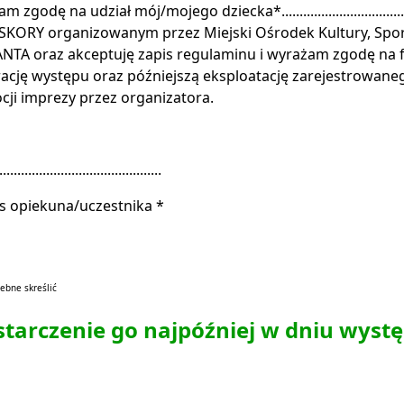
 zgodę na udział mój/mojego dziecka*.....................................
SKORY organizowanym przez Miejski Ośrodek Kultury, Spor
TA oraz akceptuję zapis regulaminu i wyrażam zgodę na f
rację występu oraz późniejszą eksploatację zarejestrowanego 
ji imprezy przez organizatora.
................................................
s opiekuna/uczestnika *
ebne skreślić
starczenie go najpóźniej w dniu wystę