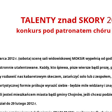
TALENTY znad SKORY
2
nkurs pod patronatem chóru 
arca 2012 r. (sobota) scenę sali widowiskowej MOKSiR wypełnią od godz
tronnie utalentowane. Każdy, kto śpiewa, pisze wiersze bądź prozę, 
y rozbawić nas kabaretowym skeczem, zatańczyć solo lub z zespołem,
artystycznej formie próbuje wyrazić siebie - będzie mile widziany i znajd
eśli jesteś mieszkańcem miasta bądź gminy Chojnów, jeśli chcesz podzieli
iał do 29 lutego 2012 r.