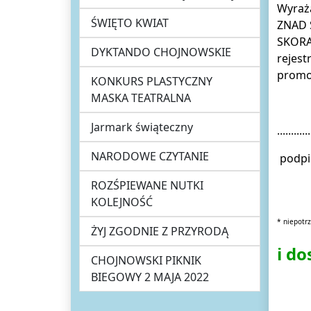
Wyrażam
ŚWIĘTO KWIAT
ZNAD 
SKORAN
DYKTANDO CHOJNOWSKIE
rejest
promoc
KONKURS PLASTYCZNY
MASKA TEATRALNA
Jarmark świąteczny
.........
NARODOWE CZYTANIE
podpi
ROZŚPIEWANE NUTKI
KOLEJNOŚĆ
* niepotrz
ŻYJ ZGODNIE Z PRZYRODĄ
i do
CHOJNOWSKI PIKNIK
BIEGOWY 2 MAJA 2022